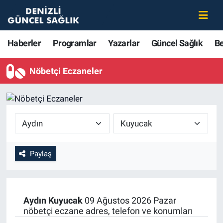
Haberler
Merkezefendi Nöbetçi Eczaneler
Haberler
Programlar
Yazarlar
Güncel Sağlık
B
Programlar
Merkezefendi Hava Durumu
Nöbetçi Eczaneler
Yazarlar
Merkezefendi Trafik Yoğunluk Haritası
Güncel Sağlık
Süper Lig Puan Durumu ve Fikstür
Beslenme
Tüm Manşetler
Paylaş
Gündem
Son Dakika Haberleri
Kadın
Haber Arşivi
Aydın
Kuyucak
09 Ağustos 2026 Pazar
nöbetçi eczane adres, telefon ve konumları
Estetik ve Güzellik