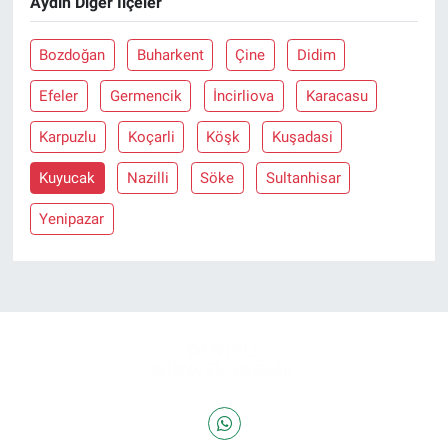
Aydın Diğer İlçeler
Bozdoğan
Buharkent
Çine
Didim
Efeler
Germencik
İncirliova
Karacasu
Karpuzlu
Koçarli
Köşk
Kuşadasi
Kuyucak
Nazilli
Söke
Sultanhisar
Yenipazar