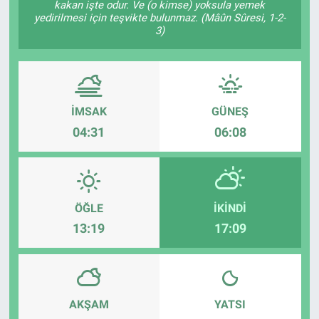
kakan işte odur. Ve (o kimse) yoksula yemek
yedirilmesi için teşvikte bulunmaz. (Mâûn Sûresi, 1-2-
3)
İMSAK
GÜNEŞ
04:31
06:08
ÖĞLE
İKINDI
13:19
17:09
AKŞAM
YATSI