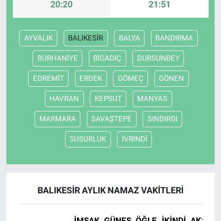
20:20
21:51
AYVALIK
BALIKESİR
BALYA
BANDIRMA
BURHANİYE
BİGADİÇ
DURSUNBEY
EDREMİT
ERDEK
GÖMEÇ
GÖNEN
HAVRAN
KEPSUT
MANYAS
MARMARA
SAVAŞTEPE
SINDIRGI
SUSURLUK
İVRİNDİ
BALIKESİR AYLIK NAMAZ VAKITLERI
İMSAK
GÜNEŞ
ÖĞLE
İKINDI
AKŞAM