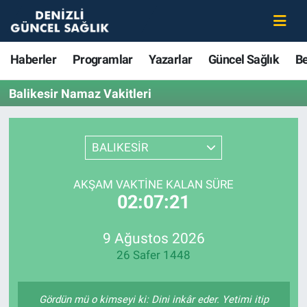
Haberler
Merkezefendi Nöbetçi Eczaneler
Haberler
Programlar
Yazarlar
Güncel Sağlık
B
Programlar
Merkezefendi Hava Durumu
Balikesir Namaz Vakitleri
Yazarlar
Merkezefendi Trafik Yoğunluk Haritası
BALIKESİR
Güncel Sağlık
Süper Lig Puan Durumu ve Fikstür
AKŞAM VAKTINE KALAN SÜRE
Beslenme
Tüm Manşetler
02:07:21
Gündem
Son Dakika Haberleri
9 Ağustos 2026
26 Safer 1448
Kadın
Haber Arşivi
Estetik ve Güzellik
Gördün mü o kimseyi ki: Dini inkâr eder. Yetimi itip