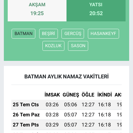
AKŞAM
YATSI
19:25
20:52
BATMAN
BEŞİRİ
GERCÜŞ
HASANKEYF
KOZLUK
SASON
BATMAN AYLIK NAMAZ VAKITLERI
İMSAK
GÜNEŞ
ÖĞLE
İKINDI
AKŞAM
25 Tem Cts
03:26
05:06
12:27
16:18
19:38
26 Tem Paz
03:28
05:07
12:27
16:18
19:38
27 Tem Pts
03:29
05:07
12:27
16:18
19:37