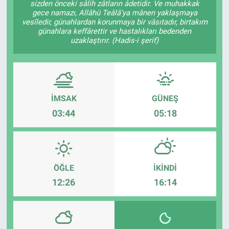
sizden önceki sâlih zâtların âdetidir. Ve muhakkak
gece namazı, Allâhü Teâlâ'ya mânen yaklaşmaya
vesîledir, günahlardan korunmaya bir vâsıtadır, birtakım
günahlara keffârettir ve hastalıkları bedenden
uzaklaştırır. (Hadis-i şerif)
İMSAK
GÜNEŞ
03:44
05:18
ÖĞLE
İKINDI
12:26
16:14