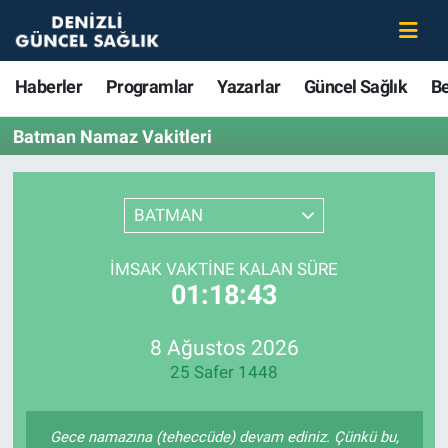
Haberler
Merkezefendi Nöbetçi Eczaneler
Haberler
Programlar
Yazarlar
Güncel Sağlık
B
Programlar
Merkezefendi Hava Durumu
Batman Namaz Vakitleri
Yazarlar
Merkezefendi Trafik Yoğunluk Haritası
BATMAN
Güncel Sağlık
Süper Lig Puan Durumu ve Fikstür
İMSAK VAKTINE KALAN SÜRE
Beslenme
Tüm Manşetler
01:18:43
Gündem
Son Dakika Haberleri
8 Ağustos 2026
25 Safer 1448
Kadın
Haber Arşivi
Estetik ve Güzellik
Gece namazına (teheccüde) devam ediniz. Çünkü bu,