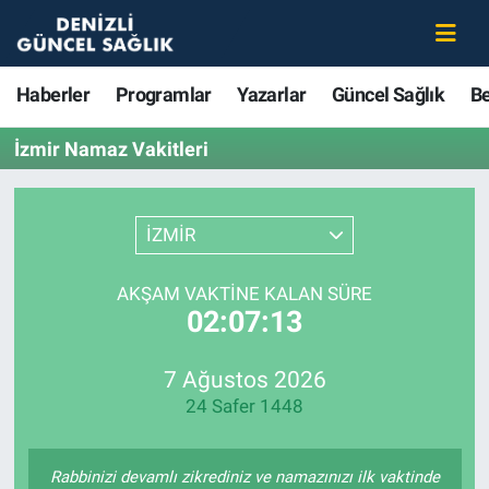
Haberler
Merkezefendi Nöbetçi Eczaneler
Haberler
Programlar
Yazarlar
Güncel Sağlık
B
Programlar
Merkezefendi Hava Durumu
İzmir Namaz Vakitleri
Yazarlar
Merkezefendi Trafik Yoğunluk Haritası
İZMİR
Güncel Sağlık
Süper Lig Puan Durumu ve Fikstür
AKŞAM VAKTINE KALAN SÜRE
Beslenme
Tüm Manşetler
02:07:13
Gündem
Son Dakika Haberleri
7 Ağustos 2026
24 Safer 1448
Kadın
Haber Arşivi
Estetik ve Güzellik
Rabbinizi devamlı zikrediniz ve namazınızı ilk vaktinde