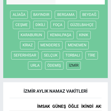
ALİAĞA
BAYINDIR
BERGAMA
BEYDAĞ
CEŞME
DİKİLİ
FOÇA
GÜZELBAHÇE
KARABURUN
KEMALPAŞA
KINIK
KİRAZ
MENDERES
MENEMEN
SEFERIHİSAR
SELÇUK
TORBALI
TİRE
URLA
ÖDEMİŞ
İZMİR
İZMİR AYLIK NAMAZ VAKITLERI
İMSAK
GÜNEŞ
ÖĞLE
İKINDI
AKŞAM