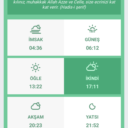
kılınız, muhakkak Allah Azze ve Celle, size ecrinizi kat
kat verir. (Hadis-i şerif)
İMSAK
GÜNEŞ
04:36
06:12
ÖĞLE
İKINDI
13:22
17:11
AKŞAM
YATSI
20:23
21:52