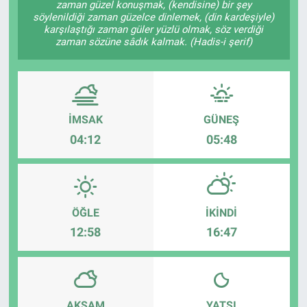
zaman güzel konuşmak, (kendisine) bir şey
söylenildiği zaman güzelce dinlemek, (din kardeşiyle)
karşılaştığı zaman güler yüzlü olmak, söz verdiği
zaman sözüne sâdık kalmak. (Hadis-i şerif)
İMSAK
GÜNEŞ
04:12
05:48
ÖĞLE
İKINDI
12:58
16:47
AKŞAM
YATSI