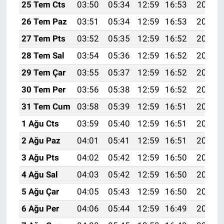
25 Tem Cts
03:50
05:34
12:59
16:53
20:15
26 Tem Paz
03:51
05:34
12:59
16:53
20:14
27 Tem Pts
03:52
05:35
12:59
16:52
20:13
28 Tem Sal
03:54
05:36
12:59
16:52
20:12
29 Tem Çar
03:55
05:37
12:59
16:52
20:11
30 Tem Per
03:56
05:38
12:59
16:52
20:10
31 Tem Cum
03:58
05:39
12:59
16:51
20:09
1 Ağu Cts
03:59
05:40
12:59
16:51
20:08
2 Ağu Paz
04:01
05:41
12:59
16:51
20:07
3 Ağu Pts
04:02
05:42
12:59
16:50
20:06
4 Ağu Sal
04:03
05:42
12:59
16:50
20:05
5 Ağu Çar
04:05
05:43
12:59
16:50
20:04
6 Ağu Per
04:06
05:44
12:59
16:49
20:03