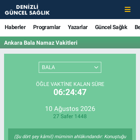
Haberler
Merkezefendi Nöbetçi Eczaneler
Haberler
Programlar
Yazarlar
Güncel Sağlık
B
Programlar
Merkezefendi Hava Durumu
Ankara Bala Namaz Vakitleri
Yazarlar
Merkezefendi Trafik Yoğunluk Haritası
BALA
Güncel Sağlık
Süper Lig Puan Durumu ve Fikstür
ÖĞLE VAKTINE KALAN SÜRE
Beslenme
Tüm Manşetler
06:24:47
Gündem
Son Dakika Haberleri
10 Ağustos 2026
27 Safer 1448
Kadın
Haber Arşivi
Estetik ve Güzellik
(Şu dört şey kâmil) müminin ahlâkındandır: Konuştuğu