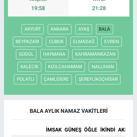
19:58
21:28
AKYURT
ANKARA
AYAŞ
BALA
BEYPAZARI
CUBUK
ELMADAĞ
EVREN
GÜDÜL
HAYMANA
KAHRAMANKAZAN
KALECİK
KIZILCAHAMAM
NALLIHAN
POLATLI
ÇAMLIDERE
ŞEREFLİKOÇHİSAR
BALA AYLIK NAMAZ VAKITLERI
İMSAK
GÜNEŞ
ÖĞLE
İKINDI
AKŞAM