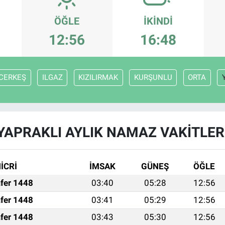
ÖĞLE
İKINDI
12:56
16:48
CERKEŞ
ILGAZ
KIZILIRMAK
KURŞUNLU
ORTA
YAPRAKLI AYLIK NAMAZ VAKITLER
İCRİ
İMSAK
GÜNEŞ
ÖĞLE
fer 1448
03:40
05:28
12:56
fer 1448
03:41
05:29
12:56
fer 1448
03:43
05:30
12:56