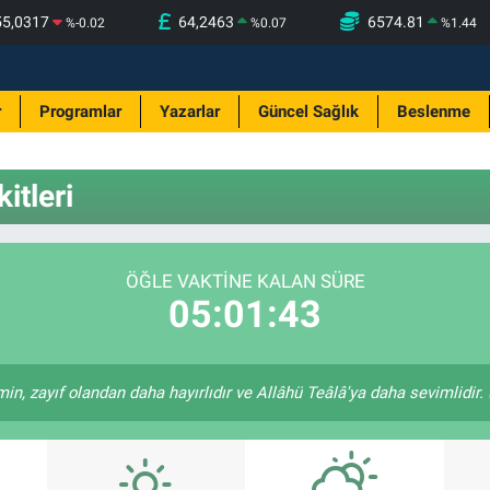
55,0317
64,2463
6574.81
%
-0.02
%
0.07
%
1.44
r
Programlar
Yazarlar
Güncel Sağlık
Beslenme
itleri
ÖĞLE VAKTINE KALAN SÜRE
05:01:43
in, zayıf olandan daha hayırlıdır ve Allâhü Teâlâ'ya daha sevimlidir. (