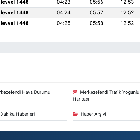
levvel 1448
04:23
05:56
12:53
levvel 1448
04:24
05:57
12:52
levvel 1448
04:25
05:58
12:52
rkezefendi Hava Durumu
Merkezefendi Trafik Yoğunlu
Haritası
Dakika Haberleri
Haber Arşivi