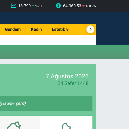
13.799
64.360,53
%
70
%
-0.76
Gündem
Kadın
Estetik ve Güzellik
7 Ağustos 2026
24 Safer 1448
Hadis-i şerif)