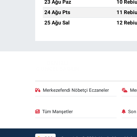
23 Ağu Paz
10 Rebiu
24 Ağu Pts
11 Rebiu
25 Ağu Sal
12 Rebiu
Merkezefendi Nöbetçi Eczaneler
Me
Tüm Manşetler
Son 