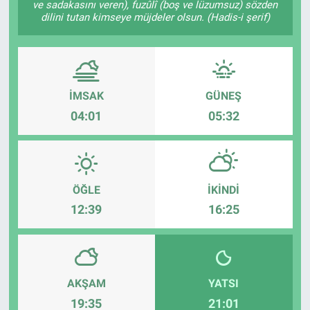
ve sadakasını veren), fuzûlî (boş ve lüzumsuz) sözden
dilini tutan kimseye müjdeler olsun. (Hadis-i şerif)
İMSAK
GÜNEŞ
04:01
05:32
ÖĞLE
İKINDI
12:39
16:25
AKŞAM
YATSI
19:35
21:01