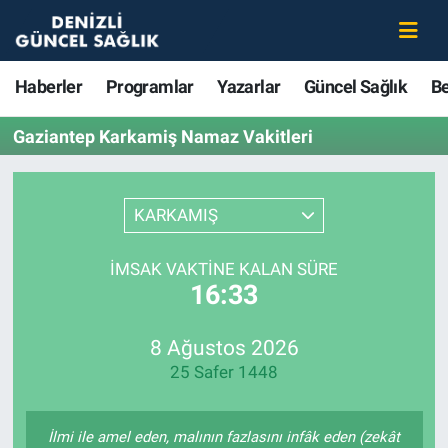
Haberler
Merkezefendi Nöbetçi Eczaneler
Haberler
Programlar
Yazarlar
Güncel Sağlık
B
Programlar
Merkezefendi Hava Durumu
Gaziantep Karkamiş Namaz Vakitleri
Yazarlar
Merkezefendi Trafik Yoğunluk Haritası
KARKAMIŞ
Güncel Sağlık
Süper Lig Puan Durumu ve Fikstür
İMSAK VAKTINE KALAN SÜRE
Beslenme
Tüm Manşetler
16:33
Gündem
Son Dakika Haberleri
8 Ağustos 2026
25 Safer 1448
Kadın
Haber Arşivi
Estetik ve Güzellik
İlmi ile amel eden, malının fazlasını infâk eden (zekât