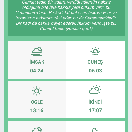
Cennet'tedir. Bir adam, verdiği hükmün haksız
olduğunu bile bile haksız yere hüküm verir, bu
Cehennem'dedir. Bir kâdı bilmeksizin hüküm verir ve
insanların haklarını zâyi eder, bu da Cehennem'dedir.
Bir kâdı da hakka riâyet ederek hüküm verir, işte bu,
Cennet'tedir. (Hadis-i şerif)
İMSAK
GÜNEŞ
04:24
06:03
ÖĞLE
İKINDI
13:16
17:07