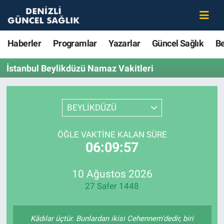
Haberler
Merkezefendi Nöbetçi Eczaneler
Haberler
Programlar
Yazarlar
Güncel Sağlık
B
Programlar
Merkezefendi Hava Durumu
İstanbul Beylikdüzü Namaz Vakitleri
Yazarlar
Merkezefendi Trafik Yoğunluk Haritası
BEYLİKDÜZÜ
Güncel Sağlık
Süper Lig Puan Durumu ve Fikstür
ÖĞLE VAKTINE KALAN SÜRE
Beslenme
Tüm Manşetler
06:09:57
Gündem
Son Dakika Haberleri
10 Ağustos 2026
27 Safer 1448
Kadın
Haber Arşivi
Estetik ve Güzellik
Kâdılar üçtür. Bunlardan ikisi Cehennem'dedir, biri