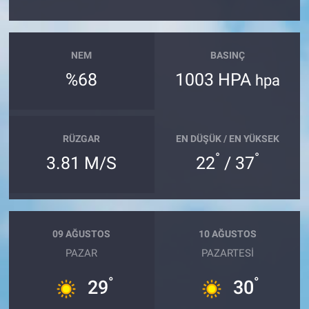
NEM
BASINÇ
%68
1003 HPA
hpa
RÜZGAR
EN DÜŞÜK / EN YÜKSEK
°
°
3.81 M/S
22
/ 37
09 AĞUSTOS
10 AĞUSTOS
PAZAR
PAZARTESI
°
°
29
30