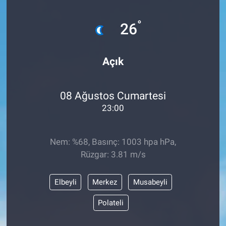
°
26
Açık
08 Ağustos Cumartesi
23:00
Nem: %68, Basınç: 1003 hpa hPa,
Rüzgar: 3.81 m/s
Elbeyli
Merkez
Musabeyli
Polateli