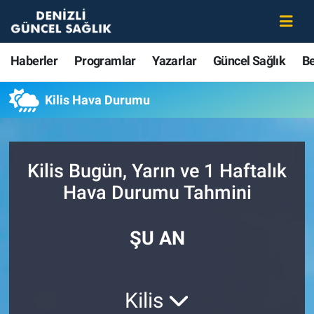
Haberler
Merkezefendi Nöbetçi Eczaneler
Haberler
Programlar
Yazarlar
Güncel Sağlık
B
Programlar
Merkezefendi Hava Durumu
Kilis Hava Durumu
Yazarlar
Merkezefendi Trafik Yoğunluk Haritası
Güncel Sağlık
Süper Lig Puan Durumu ve Fikstür
Kilis Bugün, Yarın ve 1 Haftalık
Hava Durumu Tahmini
Beslenme
Tüm Manşetler
Gündem
Son Dakika Haberleri
ŞU AN
Kadın
Haber Arşivi
Kilis
Estetik ve Güzellik