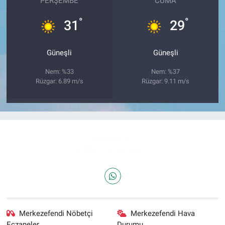
PERŞEMBE
CUMA
°
°
31
29
Güneşli
Güneşli
Nem: %33
Nem: %37
Rüzgar: 6.89 m/s
Rüzgar: 9.11 m/s
Merkezefendi Nöbetçi
Merkezefendi Hava
Eczaneler
Durumu