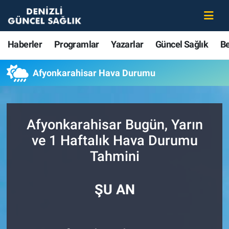
Haberler
Merkezefendi Nöbetçi Eczaneler
Haberler
Programlar
Yazarlar
Güncel Sağlık
B
Programlar
Merkezefendi Hava Durumu
Afyonkarahisar Hava Durumu
Yazarlar
Merkezefendi Trafik Yoğunluk Haritası
Güncel Sağlık
Süper Lig Puan Durumu ve Fikstür
Afyonkarahisar Bugün, Yarın
ve 1 Haftalık Hava Durumu
Beslenme
Tüm Manşetler
Tahmini
Gündem
Son Dakika Haberleri
ŞU AN
Kadın
Haber Arşivi
Estetik ve Güzellik