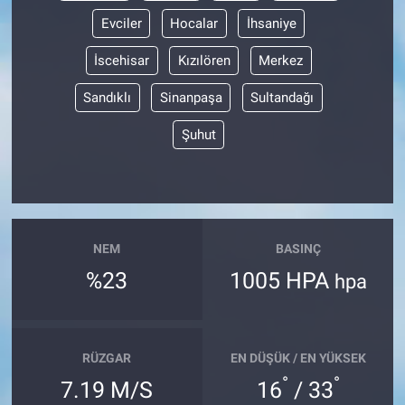
Evciler
Hocalar
İhsaniye
İscehisar
Kızılören
Merkez
Sandıklı
Sinanpaşa
Sultandağı
Şuhut
NEM
BASINÇ
%23
1005 HPA
hpa
RÜZGAR
EN DÜŞÜK / EN YÜKSEK
°
°
7.19 M/S
16
/ 33