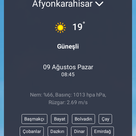
Afyonkarahisar
°
19
Güneşli
09 Ağustos Pazar
08:45
Nem: %66, Basınç: 1013 hpa hPa,
Rüzgar: 2.69 m/s
Başmakçı
Bayat
Bolvadin
Çay
Çobanlar
Dazkırı
Dinar
Emirdağ