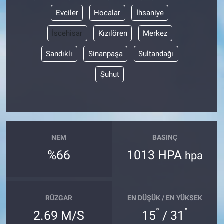
Evciler
Hocalar
İhsaniye
İscehisar
Kızılören
Merkez
Sandıklı
Sinanpaşa
Sultandağı
Şuhut
NEM
BASINÇ
%66
1013 HPA
hpa
RÜZGAR
EN DÜŞÜK / EN YÜKSEK
°
°
2.69 M/S
15
/ 31