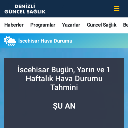
Haberler
Merkezefendi Nöbetçi Eczaneler
Haberler
Programlar
Yazarlar
Güncel Sağlık
B
Programlar
Merkezefendi Hava Durumu
İscehisar Hava Durumu
Yazarlar
Merkezefendi Trafik Yoğunluk Haritası
Güncel Sağlık
Süper Lig Puan Durumu ve Fikstür
İscehisar Bugün, Yarın ve 1
Haftalık Hava Durumu
Beslenme
Tüm Manşetler
Tahmini
Gündem
Son Dakika Haberleri
ŞU AN
Kadın
Haber Arşivi
Estetik ve Güzellik