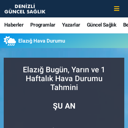
Haberler
Merkezefendi Nöbetçi Eczaneler
Haberler
Programlar
Yazarlar
Güncel Sağlık
B
Programlar
Merkezefendi Hava Durumu
Elazığ Hava Durumu
Yazarlar
Merkezefendi Trafik Yoğunluk Haritası
Güncel Sağlık
Süper Lig Puan Durumu ve Fikstür
Elazığ Bugün, Yarın ve 1
Haftalık Hava Durumu
Beslenme
Tüm Manşetler
Tahmini
Gündem
Son Dakika Haberleri
ŞU AN
Kadın
Haber Arşivi
Estetik ve Güzellik