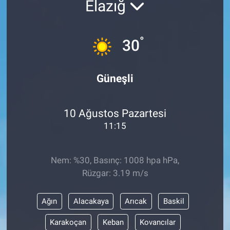
Elazığ
°
30
Güneşli
10 Ağustos Pazartesi
11:15
Nem: %30, Basınç: 1008 hpa hPa,
Rüzgar: 3.19 m/s
Ağın
Alacakaya
Arıcak
Baskil
Karakoçan
Keban
Kovancılar