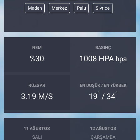
Maden
Merkez
Palu
Sivrice
NEM
BASINÇ
%30
1008 HPA
hpa
RÜZGAR
EN DÜŞÜK / EN YÜKSEK
°
°
3.19 M/S
19
/ 34
11 AĞUSTOS
12 AĞUSTOS
SALI
ÇARŞAMBA