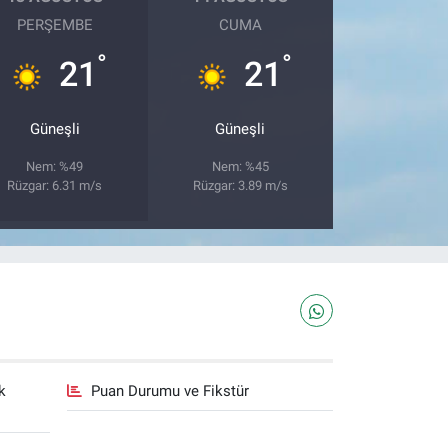
PERŞEMBE
CUMA
°
°
21
21
Güneşli
Güneşli
Nem: %49
Nem: %45
Rüzgar: 6.31 m/s
Rüzgar: 3.89 m/s
k
Puan Durumu ve Fikstür