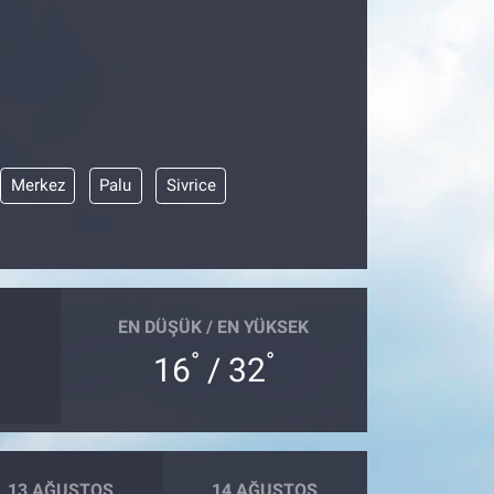
Merkez
Palu
Sivrice
EN DÜŞÜK / EN YÜKSEK
°
°
16
/ 32
13 AĞUSTOS
14 AĞUSTOS