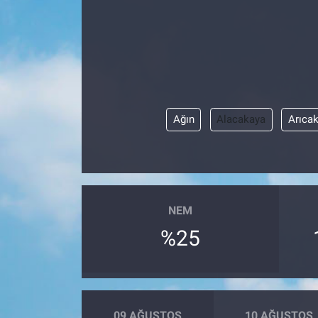
Ağın
Alacakaya
Arıca
NEM
%25
09 AĞUSTOS
10 AĞUSTOS