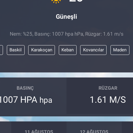
Güneşli
Nem: %25, Basınç: 1007 hpa hPa, Rüzgar: 1.61 m/s
k
Baskil
Karakoçan
Keban
Kovancılar
Maden
BASINÇ
RÜZGAR
1007 HPA
1.61 M/S
hpa
11 AĞUSTOS
12 AĞUSTOS