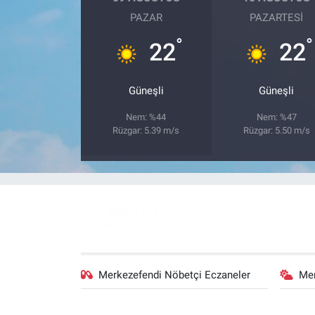
PAZAR
PAZARTESI
°
°
22
22
Güneşli
Güneşli
Nem: %44
Nem: %47
Rüzgar: 5.39 m/s
Rüzgar: 5.50 m/s
Merkezefendi Nöbetçi Eczaneler
Me