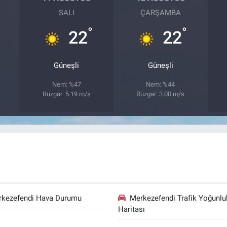
SALI
ÇARŞAMBA
°
°
22
22
Güneşli
Güneşli
Nem: %47
Nem: %44
Rüzgar: 5.19 m/s
Rüzgar: 3.00 m/s
rkezefendi Hava Durumu
Merkezefendi Trafik Yoğunlu
Haritası