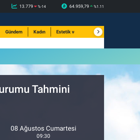
13.779
64.959,79
%
-14
%
1.11
Gündem
Kadın
Estetik ve Güzellik
Durumu Tahmini
08 Ağustos Cumartesi
09:30