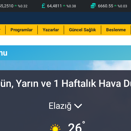
55,2510
64,4811
6660.55
%
0.32
%
0.38
%
0.03
r
Programlar
Yazarlar
Güncel Sağlık
Beslenme
mu
ün, Yarın ve 1 Haftalık Hava 
Elazığ
°
26