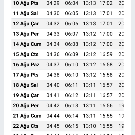
10 Ağu Pts
04:29
06:04
13:13
17:02
20:12
11 Ağu Sal
04:30
06:05
13:13
17:01
20:11
12 Ağu Çar
04:32
06:06
13:13
17:01
20:09
13 Ağu Per
04:33
06:07
13:12
17:00
20:08
14 Ağu Cum
04:34
06:08
13:12
17:00
20:07
15 Ağu Cts
04:36
06:09
13:12
16:59
20:06
16 Ağu Paz
04:37
06:10
13:12
16:58
20:04
17 Ağu Pts
04:38
06:10
13:12
16:58
20:03
18 Ağu Sal
04:40
06:11
13:11
16:57
20:02
19 Ağu Çar
04:41
06:12
13:11
16:57
20:00
20 Ağu Per
04:42
06:13
13:11
16:56
19:59
21 Ağu Cum
04:44
06:14
13:11
16:55
19:57
22 Ağu Cts
04:45
06:15
13:10
16:55
19:56