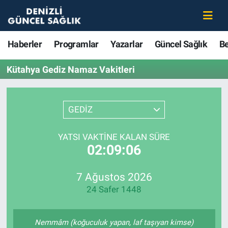
Haberler
Merkezefendi Nöbetçi Eczaneler
Haberler
Programlar
Yazarlar
Güncel Sağlık
B
Programlar
Merkezefendi Hava Durumu
Kütahya Gediz Namaz Vakitleri
Yazarlar
Merkezefendi Trafik Yoğunluk Haritası
GEDİZ
Güncel Sağlık
Süper Lig Puan Durumu ve Fikstür
YATSI VAKTINE KALAN SÜRE
Beslenme
Tüm Manşetler
02:09:06
Gündem
Son Dakika Haberleri
7 Ağustos 2026
24 Safer 1448
Kadın
Haber Arşivi
Estetik ve Güzellik
Nemmâm (koğuculuk yapan, laf taşıyan kimse)