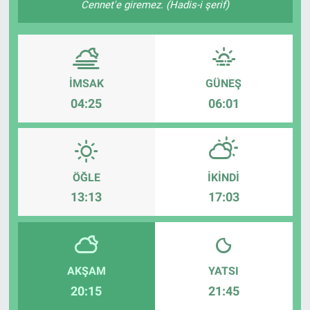
Cennet'e giremez. (Hadis-i şerif)
İMSAK
GÜNEŞ
04:25
06:01
ÖĞLE
İKINDI
13:13
17:03
AKŞAM
YATSI
20:15
21:45