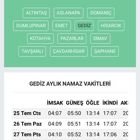
ALTINTAŞ
ASLANAPA
DOMANİÇ
DUMLUPINAR
EMET
GEDİZ
HİSARCIK
KÜTAHYA
PAZARLAR
SİMAV
TAVŞANLI
ÇAVDARHİSAR
ŞAPHANE
GEDİZ AYLIK NAMAZ VAKITLERI
İMSAK
GÜNEŞ
ÖĞLE
İKINDI
AKŞAM
25 Tem Cts
04:07
05:50
13:14
17:07
20:28
26 Tem Paz
04:09
05:51
13:14
17:07
20:27
27 Tem Pts
04:10
05:52
13:14
17:06
20:26