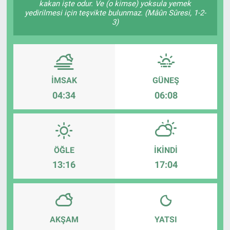
kakan işte odur. Ve (o kimse) yoksula yemek
yedirilmesi için teşvikte bulunmaz. (Mâûn Sûresi, 1-2-
3)
İMSAK
GÜNEŞ
04:34
06:08
ÖĞLE
İKINDI
13:16
17:04
AKŞAM
YATSI