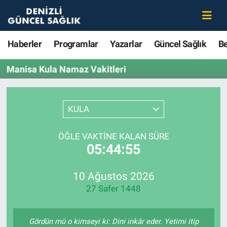
Haberler
Merkezefendi Nöbetçi Eczaneler
Haberler
Programlar
Yazarlar
Güncel Sağlık
B
Programlar
Merkezefendi Hava Durumu
Manisa Kula Namaz Vakitleri
Yazarlar
Merkezefendi Trafik Yoğunluk Haritası
KULA
Güncel Sağlık
Süper Lig Puan Durumu ve Fikstür
ÖĞLE VAKTINE KALAN SÜRE
Beslenme
Tüm Manşetler
05:44:55
Gündem
Son Dakika Haberleri
10 Ağustos 2026
27 Safer 1448
Kadın
Haber Arşivi
Estetik ve Güzellik
Gördün mü o kimseyi ki: Dini inkâr eder. Yetimi itip