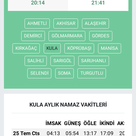
20:14
21:41
AHMETLİ
AKHİSAR
ALAŞEHİR
DEMİRCİ
GÖLMARMARA
GÖRDES
KIRKAĞAÇ
KULA
KÖPRÜBAŞI
MANİSA
SALİHLİ
SARIGÖL
SARUHANLI
SELENDİ
SOMA
TURGUTLU
KULA AYLIK NAMAZ VAKITLERI
İMSAK
GÜNEŞ
ÖĞLE
İKINDI
AKŞAM
25 Tem Cts
04:13
05:54
13:17
17:09
20:30