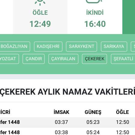
ÖĞLE
İKINDI
12:49
16:40
BOĞAZLIYAN
KADIŞEHRİ
SARAYKENT
SARIKAYA
YOZGAT
ÇANDIR
ÇAYIRALAN
ÇEKEREK
ŞEFAATLİ
ÇEKEREK AYLIK NAMAZ VAKITLER
İCRİ
İMSAK
GÜNEŞ
ÖĞLE
fer 1448
03:37
05:23
12:50
fer 1448
03:38
05:24
12:50