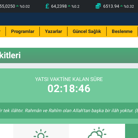
55,0250
64,2398
6513.94
%
0.02
%
0.2
%
0.32
r
Programlar
Yazarlar
Güncel Sağlık
Beslenme
itleri
YATSI VAKTINE KALAN SÜRE
02:18:46
bir tek ilâhtır. Rahmân ve Rahîm olan Allah'tan başka bir ilâh yoktur. 