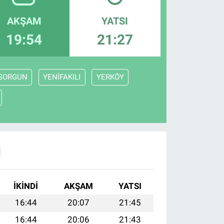
AKŞAM
YATSI
19:54
21:27
SORGUN
YENİFAKILI
YERKÖY
I
İKINDI
AKŞAM
YATSI
16:44
20:07
21:45
16:44
20:06
21:43