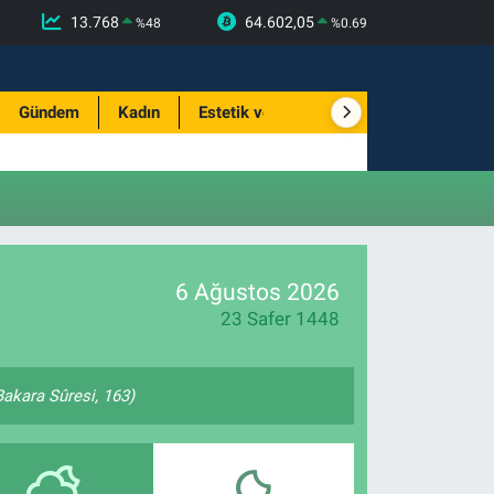
13.768
64.602,05
%
48
%
0.69
Gündem
Kadın
Estetik ve Güzellik
6 Ağustos 2026
23 Safer 1448
(Bakara Sûresi, 163)