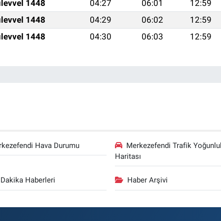
levvel 1448
04:27
06:01
12:59
levvel 1448
04:29
06:02
12:59
levvel 1448
04:30
06:03
12:59
rkezefendi Hava Durumu
Merkezefendi Trafik Yoğunlu
Haritası
Dakika Haberleri
Haber Arşivi