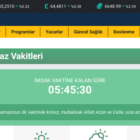
55,2510
64,4811
6648.99
%
0.32
%
0.38
%
2.59
r
Programlar
Yazarlar
Güncel Sağlık
Beslenme
 Vakitleri
İMSAK VAKTINE KALAN SÜRE
05:45:30
amazınızı ilk vaktinde kılınız, muhakkak Allah Azze ve Celle, size ecrin