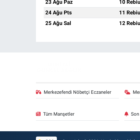
23 Ağu Paz
10 Rebiu
24 Ağu Pts
11 Rebiu
25 Ağu Sal
12 Rebiu
Merkezefendi Nöbetçi Eczaneler
Me
Tüm Manşetler
Son 