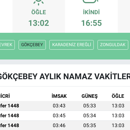
ÖĞLE
İKINDI
13:02
16:55
EVREK
GÖKÇEBEY
KARADENİZ EREĞLİ
ZONGULDAK
GÖKÇEBEY AYLIK NAMAZ VAKITLER
İCRİ
İMSAK
GÜNEŞ
ÖĞLE
fer 1448
03:43
05:33
13:03
fer 1448
03:45
05:34
13:03
fer 1448
03:46
05:35
13:03