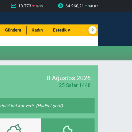
13.773
64.960,21
%
-19
%
0.87
Gündem
Kadın
Estetik ve Güzellik
8 Ağustos 2026
25 Safer 1448
izi kat kat verir. (Hadis-i şerif)