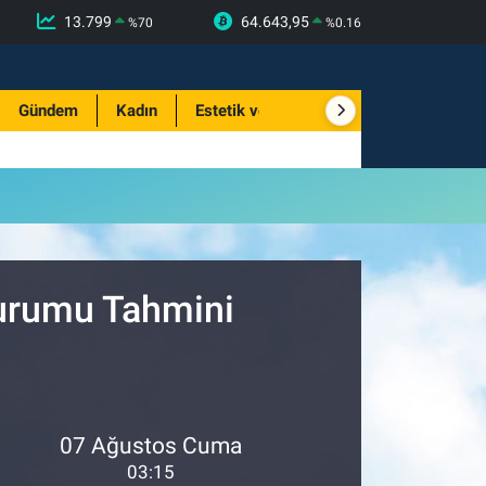
13.799
64.643,95
%
70
%
0.16
Gündem
Kadın
Estetik ve Güzellik
Durumu Tahmini
07 Ağustos Cuma
03:15