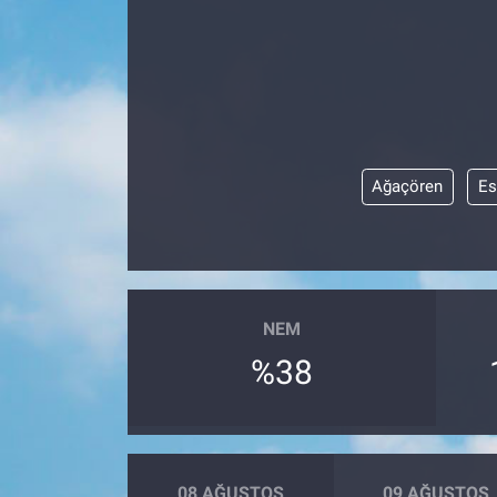
Ağaçören
Es
NEM
%38
08 AĞUSTOS
09 AĞUSTOS