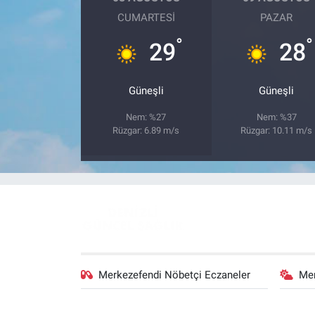
CUMARTESI
PAZAR
°
°
29
28
Güneşli
Güneşli
Nem: %27
Nem: %37
Rüzgar: 6.89 m/s
Rüzgar: 10.11 m/s
Merkezefendi Nöbetçi Eczaneler
Me