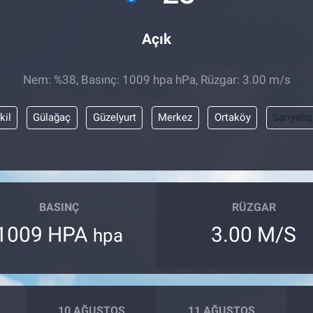
Açık
Nem: %38, Basınç: 1009 hpa hPa, Rüzgar: 3.00 m/s
kil
Gülağaç
Güzelyurt
Merkez
Ortaköy
Sarıyahş
BASINÇ
RÜZGAR
1009 HPA
3.00 M/S
hpa
10 AĞUSTOS
11 AĞUSTOS