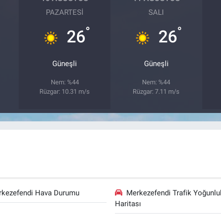
PAZARTESI
SALI
°
°
26
26
Güneşli
Güneşli
Nem: %44
Nem: %44
Rüzgar: 10.31 m/s
Rüzgar: 7.11 m/s
rkezefendi Hava Durumu
Merkezefendi Trafik Yoğunlu
Haritası