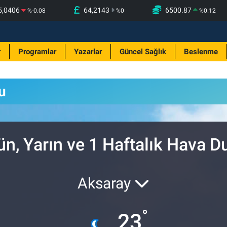
5,0406
64,2143
6500.87
%
-0.08
%
0
%
0.12
r
Programlar
Yazarlar
Güncel Sağlık
Beslenme
u
ün, Yarın ve 1 Haftalık Hava 
Aksaray
°
23