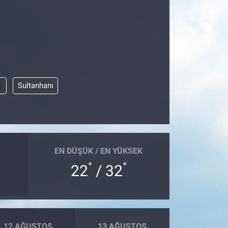
i
Sultanhanı
EN DÜŞÜK / EN YÜKSEK
°
°
22
/ 32
12 AĞUSTOS
13 AĞUSTOS