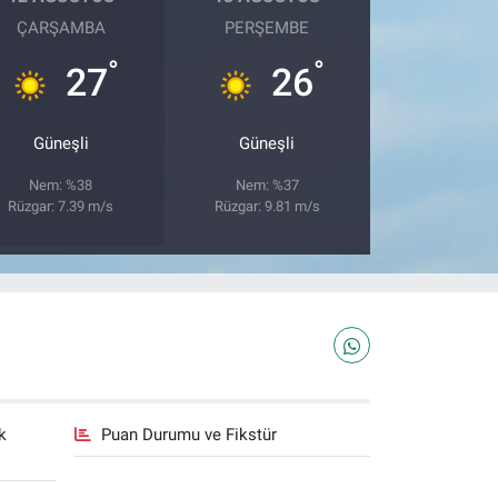
ÇARŞAMBA
PERŞEMBE
°
°
27
26
Güneşli
Güneşli
Nem: %38
Nem: %37
Rüzgar: 7.39 m/s
Rüzgar: 9.81 m/s
k
Puan Durumu ve Fikstür