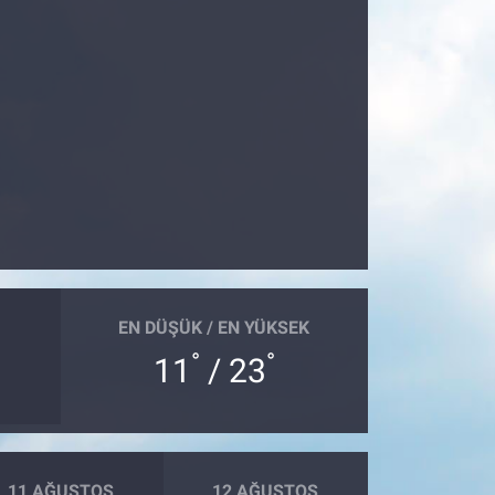
EN DÜŞÜK / EN YÜKSEK
°
°
11
/ 23
11 AĞUSTOS
12 AĞUSTOS