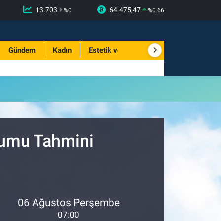
13.703
64.475,47
%
0
%
0.66
Gündem
Kadın
Estetik ve Güzellik
rumu Tahmini
06 Ağustos Perşembe
07:00