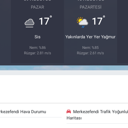
PAZAR
PAZARTESI
°
°
17
17
Sis
Yakınlarda Yer Yer Yağmur
Nem: %86
Nem: %85
Rüzgar: 2.81 m/s
Rüzgar: 2.61 m/s
rkezefendi Hava Durumu
Merkezefendi Trafik Yoğunlu
Haritası