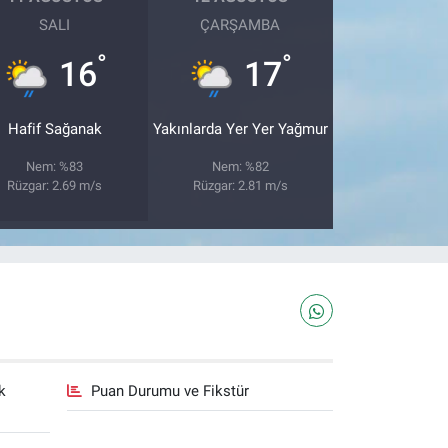
SALI
ÇARŞAMBA
°
°
16
17
Hafif Sağanak
Yakınlarda Yer Yer Yağmur
Nem: %83
Nem: %82
Rüzgar: 2.69 m/s
Rüzgar: 2.81 m/s
k
Puan Durumu ve Fikstür