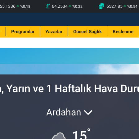
55,1336
64,2534
6527.85
%
0.18
%
0.22
%
0.54
r
Programlar
Yazarlar
Güncel Sağlık
Beslenme
, Yarın ve 1 Haftalık Hava Du
Ardahan
°
15