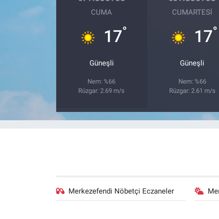
CUMA
CUMARTESI
°
°
17
17
Güneşli
Güneşli
Nem: %66
Nem: %66
Rüzgar: 2.69 m/s
Rüzgar: 2.61 m/s
Merkezefendi Nöbetçi Eczaneler
Me