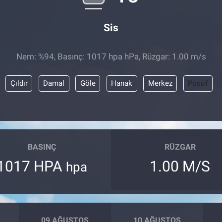
Sis
Nem: %94, Basınç: 1017 hpa hPa, Rüzgar: 1.00 m/s
Çıldır
Damal
Göle
Hanak
Merkez
Posof
BASINÇ
RÜZGAR
1017 HPA
1.00 M/S
hpa
09 AĞUSTOS
10 AĞUSTOS