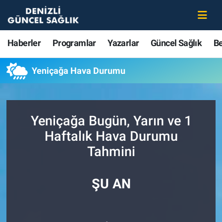
Haberler
Merkezefendi Nöbetçi Eczaneler
Haberler
Programlar
Yazarlar
Güncel Sağlık
B
Programlar
Merkezefendi Hava Durumu
Yeniçağa Hava Durumu
Yazarlar
Merkezefendi Trafik Yoğunluk Haritası
Güncel Sağlık
Süper Lig Puan Durumu ve Fikstür
Yeniçağa Bugün, Yarın ve 1
Haftalık Hava Durumu
Beslenme
Tüm Manşetler
Tahmini
Gündem
Son Dakika Haberleri
ŞU AN
Kadın
Haber Arşivi
Estetik ve Güzellik