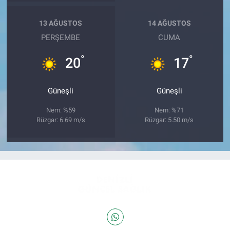
13 AĞUSTOS
14 AĞUSTOS
PERŞEMBE
CUMA
°
°
20
17
Güneşli
Güneşli
Nem: %59
Nem: %71
Rüzgar: 6.69 m/s
Rüzgar: 5.50 m/s