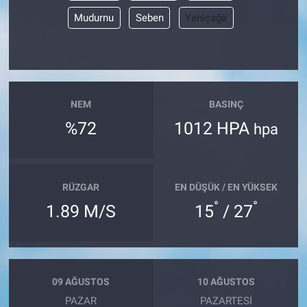
Mudurnu
Seben
Yeniçağa
NEM
BASINÇ
%72
1012 HPA
hpa
RÜZGAR
EN DÜŞÜK / EN YÜKSEK
°
°
1.89 M/S
15
/ 27
09 AĞUSTOS
10 AĞUSTOS
PAZAR
PAZARTESI