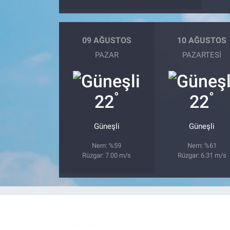
09 AĞUSTOS
10 AĞUSTOS
PAZAR
PAZARTESI
°
°
22
22
Güneşli
Güneşli
Nem: %59
Nem: %61
Rüzgar: 7.00 m/s
Rüzgar: 6.31 m/s