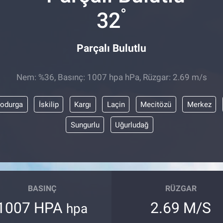
°
32
Parçalı Bulutlu
Nem: %36, Basınç: 1007 hpa hPa, Rüzgar: 2.69 m/s
odurga
İskilip
Kargı
Laçin
Mecitözü
Merkez
Sungurlu
Uğurludağ
BASINÇ
RÜZGAR
1007 HPA
2.69 M/S
hpa