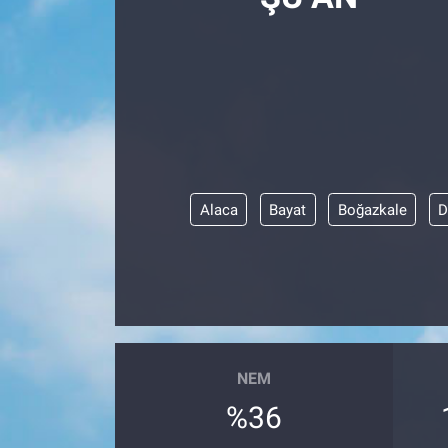
Alaca
Bayat
Boğazkale
D
NEM
%36