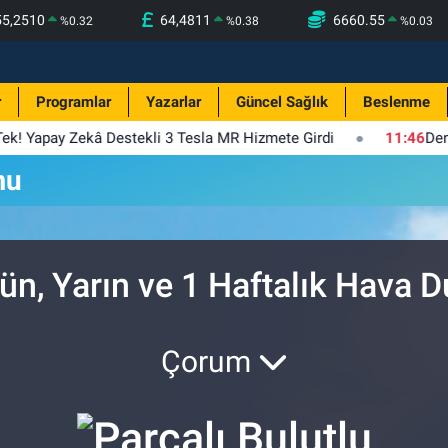
55,2510
64,4811
6660.55
%
0.32
%
0.38
%
0.03
r
Programlar
Yazarlar
Güncel Sağlık
Beslenme
 Tek! Yapay Zekâ Destekli 3 Tesla MR Hizmete Girdi
11:46
Deni
mu
n, Yarın ve 1 Haftalık Hava 
Çorum