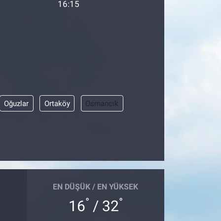
16:15
Oğuzlar
Ortaköy
Osmancık
EN DÜŞÜK / EN YÜKSEK
°
°
16
/ 32