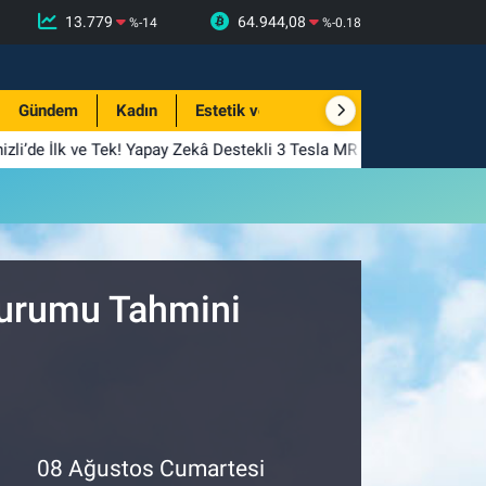
13.779
64.944,08
%
-14
%
-0.18
Gündem
Kadın
Estetik ve Güzellik
zli’de İlk ve Tek! Yapay Zekâ Destekli 3 Tesla MR Hizmete Girdi
Durumu Tahmini
08 Ağustos Cumartesi