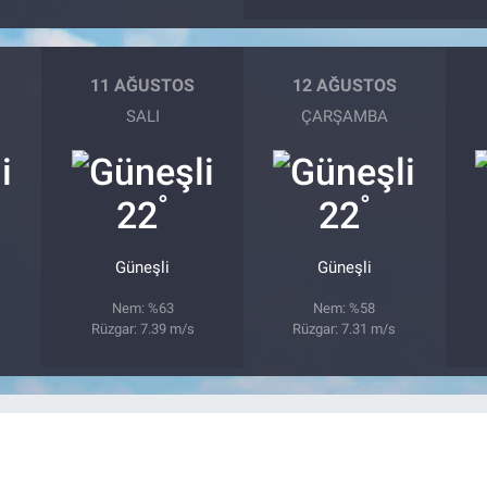
11 AĞUSTOS
12 AĞUSTOS
SALI
ÇARŞAMBA
°
°
22
22
Güneşli
Güneşli
Nem: %63
Nem: %58
Rüzgar: 7.39 m/s
Rüzgar: 7.31 m/s