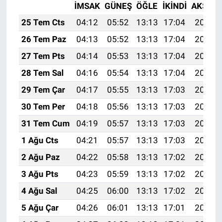
İMSAK
GÜNEŞ
ÖĞLE
İKINDI
AKŞAM
25 Tem Cts
04:12
05:52
13:13
17:04
20:25
26 Tem Paz
04:13
05:52
13:13
17:04
20:24
27 Tem Pts
04:14
05:53
13:13
17:04
20:23
28 Tem Sal
04:16
05:54
13:13
17:04
20:22
29 Tem Çar
04:17
05:55
13:13
17:03
20:21
30 Tem Per
04:18
05:56
13:13
17:03
20:20
31 Tem Cum
04:19
05:57
13:13
17:03
20:20
1 Ağu Cts
04:21
05:57
13:13
17:03
20:19
2 Ağu Paz
04:22
05:58
13:13
17:02
20:18
3 Ağu Pts
04:23
05:59
13:13
17:02
20:17
4 Ağu Sal
04:25
06:00
13:13
17:02
20:16
5 Ağu Çar
04:26
06:01
13:13
17:01
20:15