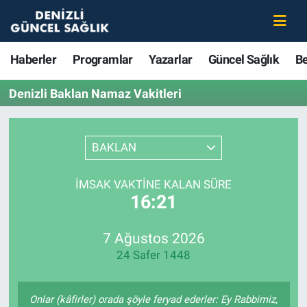
Haberler
Merkezefendi Nöbetçi Eczaneler
Haberler
Programlar
Yazarlar
Güncel Sağlık
B
Programlar
Merkezefendi Hava Durumu
Denizli Baklan Namaz Vakitleri
Yazarlar
Merkezefendi Trafik Yoğunluk Haritası
BAKLAN
Güncel Sağlık
Süper Lig Puan Durumu ve Fikstür
İMSAK VAKTINE KALAN SÜRE
Beslenme
Tüm Manşetler
16:21
Gündem
Son Dakika Haberleri
7 Ağustos 2026
24 Safer 1448
Kadın
Haber Arşivi
Estetik ve Güzellik
Onlar (kâfirler) orada şöyle feryad ederler: Ey Rabbimiz,