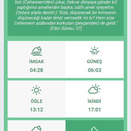
bizi (Cehennem'den) çıkar, (tekrar dünyaya gönder ki)
yaptığımız amellerden başka; sâlih amel işleyelim.
(Onlara şöyle denilir:) "Size, düşünecek bir kimsenin
düşüneceği kadar ömür vermedik mi ki? Hem size
Cehennem azâbından korkutan (peygamber) de geldi."
(Fâtır Sûresi, 37)
İMSAK
GÜNEŞ
04:28
06:03
ÖĞLE
İKINDI
13:12
17:01