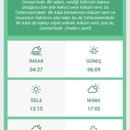
Cennet'tedir. Bir adam, verdiği hükmün haksız
olduğunu bile bile haksız yere hüküm verir, bu
Cehennem'dedir. Bir kâdı bilmeksizin hüküm verir ve
insanların haklarını zâyi eder, bu da Cehennem'dedir.
Bir kâdı da hakka riâyet ederek hüküm verir, işte bu,
Cennet'tedir. (Hadis-i şerif)
İMSAK
GÜNEŞ
04:37
06:09
ÖĞLE
İKINDI
13:15
17:02