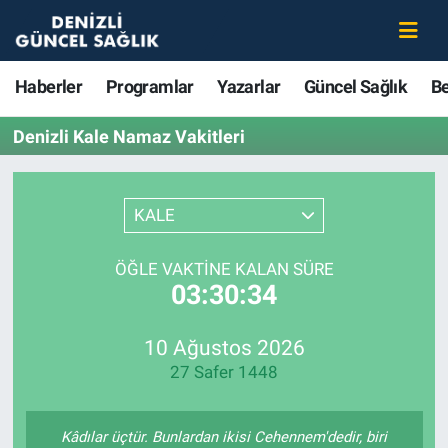
Haberler
Merkezefendi Nöbetçi Eczaneler
Haberler
Programlar
Yazarlar
Güncel Sağlık
B
Programlar
Merkezefendi Hava Durumu
Denizli Kale Namaz Vakitleri
Yazarlar
Merkezefendi Trafik Yoğunluk Haritası
KALE
Güncel Sağlık
Süper Lig Puan Durumu ve Fikstür
ÖĞLE VAKTINE KALAN SÜRE
Beslenme
Tüm Manşetler
03:30:34
Gündem
Son Dakika Haberleri
10 Ağustos 2026
27 Safer 1448
Kadın
Haber Arşivi
Estetik ve Güzellik
Kâdılar üçtür. Bunlardan ikisi Cehennem'dedir, biri