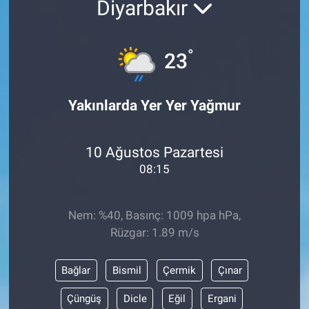
Diyarbakır
°
23
Yakınlarda Yer Yer Yağmur
10 Ağustos Pazartesi
08:15
Nem: %40, Basınç: 1009 hpa hPa,
Rüzgar: 1.89 m/s
Bağlar
Bismil
Çermik
Çınar
Çüngüş
Dicle
Eğil
Ergani