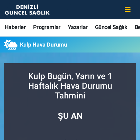
Haberler
Merkezefendi Nöbetçi Eczaneler
Haberler
Programlar
Yazarlar
Güncel Sağlık
B
Programlar
Merkezefendi Hava Durumu
Kulp Hava Durumu
Yazarlar
Merkezefendi Trafik Yoğunluk Haritası
Güncel Sağlık
Süper Lig Puan Durumu ve Fikstür
Kulp Bugün, Yarın ve 1
Haftalık Hava Durumu
Beslenme
Tüm Manşetler
Tahmini
Gündem
Son Dakika Haberleri
ŞU AN
Kadın
Haber Arşivi
Estetik ve Güzellik