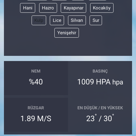
Hani
Hazro
Kayapınar
Kocaköy
Kulp
Lice
Silvan
Sur
Yenişehir
NEM
BASINÇ
%40
1009 HPA
hpa
RÜZGAR
EN DÜŞÜK / EN YÜKSEK
°
°
1.89 M/S
23
/ 30