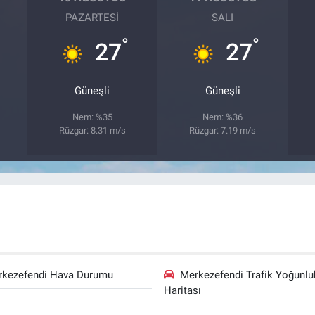
PAZARTESI
SALI
°
°
27
27
Güneşli
Güneşli
Nem: %35
Nem: %36
Rüzgar: 8.31 m/s
Rüzgar: 7.19 m/s
rkezefendi Hava Durumu
Merkezefendi Trafik Yoğunlu
Haritası