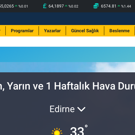
55,0265
64,1897
6574.81
%
0.01
%
0.02
%
1.44
r
Programlar
Yazarlar
Güncel Sağlık
Beslenme
 Yarın ve 1 Haftalık Hava D
Edirne
°
33