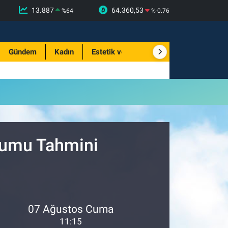
13.887
64.360,53
%
64
%
-0.76
Gündem
Kadın
Estetik ve Güzellik
urumu Tahmini
07 Ağustos Cuma
11:15