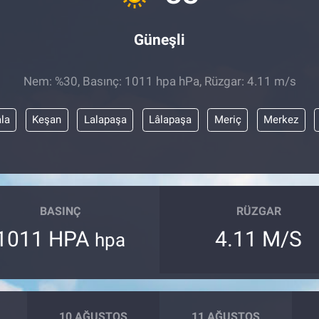
Güneşli
Nem: %30, Basınç: 1011 hpa hPa, Rüzgar: 4.11 m/s
ala
Keşan
Lalapaşa
Lâlapaşa
Meriç
Merkez
BASINÇ
RÜZGAR
1011 HPA
4.11 M/S
hpa
10 AĞUSTOS
11 AĞUSTOS