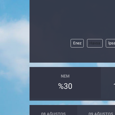
Enez
Havsa
İps
NEM
%30
08 AĞUSTOS
09 AĞUSTOS