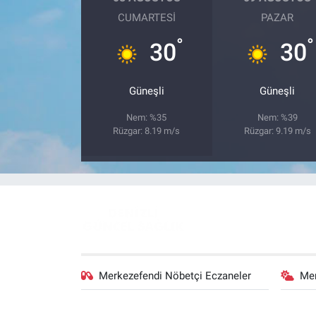
CUMARTESI
PAZAR
°
°
30
30
Güneşli
Güneşli
Nem: %35
Nem: %39
Rüzgar: 8.19 m/s
Rüzgar: 9.19 m/s
Merkezefendi Nöbetçi Eczaneler
Me