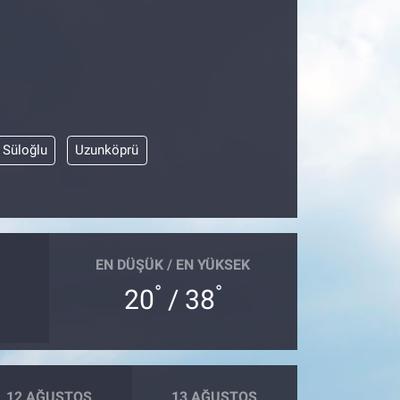
Süloğlu
Uzunköprü
EN DÜŞÜK / EN YÜKSEK
°
°
20
/ 38
12 AĞUSTOS
13 AĞUSTOS