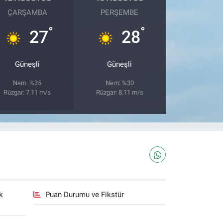
ÇARŞAMBA
PERŞEMBE
°
°
27
28
Güneşli
Güneşli
Nem: %35
Nem: %30
Rüzgar: 7.11 m/s
Rüzgar: 8.11 m/s
k
Puan Durumu ve Fikstür