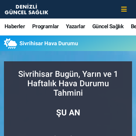
Haberler
Merkezefendi Nöbetçi Eczaneler
Haberler
Programlar
Yazarlar
Güncel Sağlık
B
Programlar
Merkezefendi Hava Durumu
Sivrihisar Hava Durumu
Yazarlar
Merkezefendi Trafik Yoğunluk Haritası
Güncel Sağlık
Süper Lig Puan Durumu ve Fikstür
Sivrihisar Bugün, Yarın ve 1
Haftalık Hava Durumu
Beslenme
Tüm Manşetler
Tahmini
Gündem
Son Dakika Haberleri
ŞU AN
Kadın
Haber Arşivi
Estetik ve Güzellik