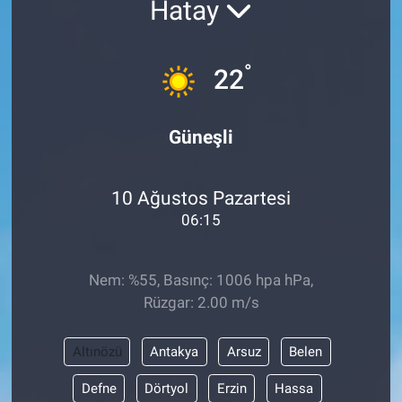
Hatay
°
22
Güneşli
10 Ağustos Pazartesi
06:15
Nem: %55, Basınç: 1006 hpa hPa,
Rüzgar: 2.00 m/s
Altınözü
Antakya
Arsuz
Belen
Defne
Dörtyol
Erzin
Hassa