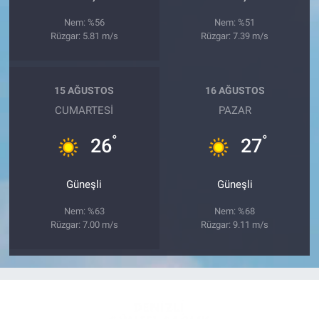
Nem: %56
Nem: %51
Rüzgar: 5.81 m/s
Rüzgar: 7.39 m/s
15 AĞUSTOS
16 AĞUSTOS
CUMARTESI
PAZAR
°
°
26
27
Güneşli
Güneşli
Nem: %63
Nem: %68
Rüzgar: 7.00 m/s
Rüzgar: 9.11 m/s