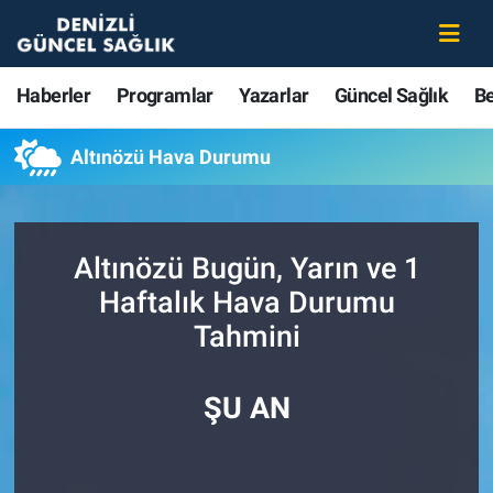
Haberler
Merkezefendi Nöbetçi Eczaneler
Haberler
Programlar
Yazarlar
Güncel Sağlık
B
Programlar
Merkezefendi Hava Durumu
Altınözü Hava Durumu
Yazarlar
Merkezefendi Trafik Yoğunluk Haritası
Güncel Sağlık
Süper Lig Puan Durumu ve Fikstür
Altınözü Bugün, Yarın ve 1
Haftalık Hava Durumu
Beslenme
Tüm Manşetler
Tahmini
Gündem
Son Dakika Haberleri
ŞU AN
Kadın
Haber Arşivi
Estetik ve Güzellik