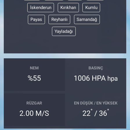
İskenderun
Kırıkhan
Kumlu
Payas
Reyhanlı
Samandağ
Yayladağı
NEM
BASINÇ
%55
1006 HPA
hpa
RÜZGAR
EN DÜŞÜK / EN YÜKSEK
°
°
2.00 M/S
22
/ 36