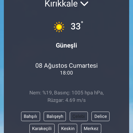
Kırıkkale
°
33
Güneşli
08 Ağustos Cumartesi
18:00
Nem: %19, Basınç: 1005 hpa hPa,
Rüzgar: 4.69 m/s
Bahşılı
Balışeyh
Çelebi
Delice
Karakeçili
Keskin
Merkez