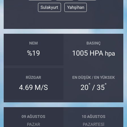
Sulakyurt
Yahşihan
NEM
BASINÇ
%19
1005 HPA
hpa
RÜZGAR
EN DÜŞÜK / EN YÜKSEK
°
°
4.69 M/S
20
/ 35
09 AĞUSTOS
10 AĞUSTOS
PAZAR
PAZARTESI