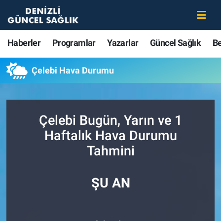
Haberler
Merkezefendi Nöbetçi Eczaneler
Haberler
Programlar
Yazarlar
Güncel Sağlık
B
Programlar
Merkezefendi Hava Durumu
Çelebi Hava Durumu
Yazarlar
Merkezefendi Trafik Yoğunluk Haritası
Güncel Sağlık
Süper Lig Puan Durumu ve Fikstür
Çelebi Bugün, Yarın ve 1
Haftalık Hava Durumu
Beslenme
Tüm Manşetler
Tahmini
Gündem
Son Dakika Haberleri
ŞU AN
Kadın
Haber Arşivi
Estetik ve Güzellik