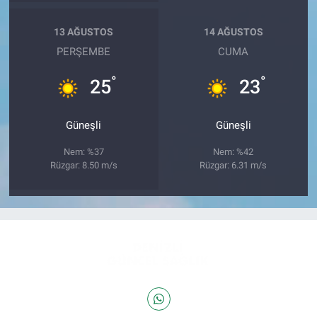
13 AĞUSTOS
14 AĞUSTOS
PERŞEMBE
CUMA
°
°
25
23
Güneşli
Güneşli
Nem: %37
Nem: %42
Rüzgar: 8.50 m/s
Rüzgar: 6.31 m/s