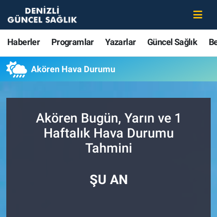
Haberler
Merkezefendi Nöbetçi Eczaneler
Haberler
Programlar
Yazarlar
Güncel Sağlık
B
Programlar
Merkezefendi Hava Durumu
Akören Hava Durumu
Yazarlar
Merkezefendi Trafik Yoğunluk Haritası
Güncel Sağlık
Süper Lig Puan Durumu ve Fikstür
Akören Bugün, Yarın ve 1
Haftalık Hava Durumu
Beslenme
Tüm Manşetler
Tahmini
Gündem
Son Dakika Haberleri
ŞU AN
Kadın
Haber Arşivi
Estetik ve Güzellik