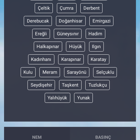
Çeltik
Çumra
Derbent
Derebucak
Doğanhisar
Emirgazi
Ereğli
Güneysınır
Hadim
Halkapınar
Hüyük
Ilgın
Kadınhanı
Karapınar
Karatay
Kulu
Meram
Sarayönü
Selçuklu
Seydişehir
Taşkent
Tuzlukçu
Yalıhüyük
Yunak
NEM
BASINÇ