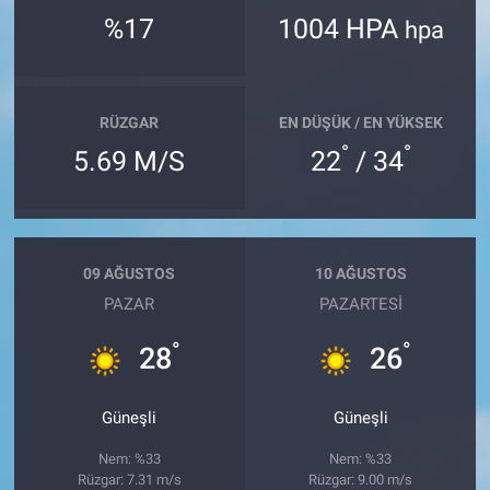
%17
1004 HPA
hpa
RÜZGAR
EN DÜŞÜK / EN YÜKSEK
°
°
5.69 M/S
22
/ 34
09 AĞUSTOS
10 AĞUSTOS
PAZAR
PAZARTESI
°
°
28
26
Güneşli
Güneşli
Nem: %33
Nem: %33
Rüzgar: 7.31 m/s
Rüzgar: 9.00 m/s