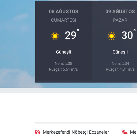
08 AĞUSTOS
09 AĞUSTOS
CUMARTESI
PAZAR
°
°
29
30
Güneşli
Güneşli
Nem: %38
Nem: %34
Rüzgar: 5.61 m/s
Rüzgar: 4.31 m/s
Merkezefendi Nöbetçi Eczaneler
Me