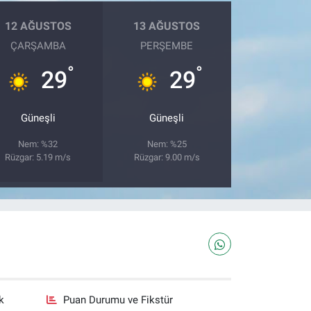
12 AĞUSTOS
13 AĞUSTOS
ÇARŞAMBA
PERŞEMBE
°
°
29
29
Güneşli
Güneşli
Nem: %32
Nem: %25
Rüzgar: 5.19 m/s
Rüzgar: 9.00 m/s
k
Puan Durumu ve Fikstür