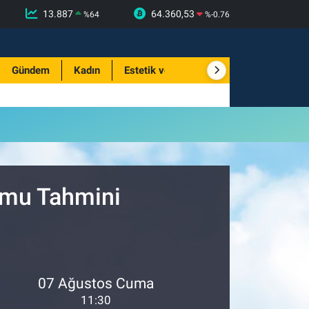
13.887
64.360,53
%
64
%
-0.76
Gündem
Kadın
Estetik ve Güzellik
umu Tahmini
07 Ağustos Cuma
11:30