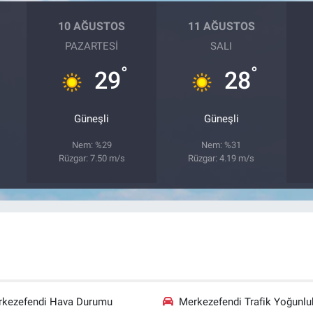
10 AĞUSTOS
11 AĞUSTOS
PAZARTESI
SALI
°
°
29
28
Güneşli
Güneşli
Nem: %29
Nem: %31
Rüzgar: 7.50 m/s
Rüzgar: 4.19 m/s
rkezefendi Hava Durumu
Merkezefendi Trafik Yoğunlu