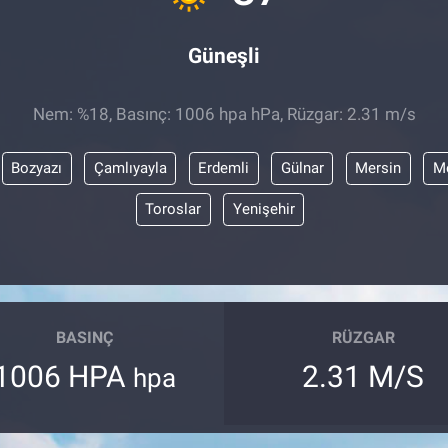
Güneşli
Nem: %18, Basınç: 1006 hpa hPa, Rüzgar: 2.31 m/s
Bozyazı
Çamlıyayla
Erdemli
Gülnar
Mersin
Me
Toroslar
Yenişehir
BASINÇ
RÜZGAR
1006 HPA
2.31 M/S
hpa