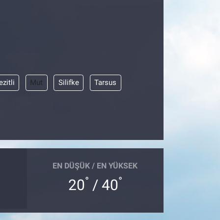
zitli
Mut
Silifke
Tarsus
EN DÜŞÜK / EN YÜKSEK
°
°
20
/ 40