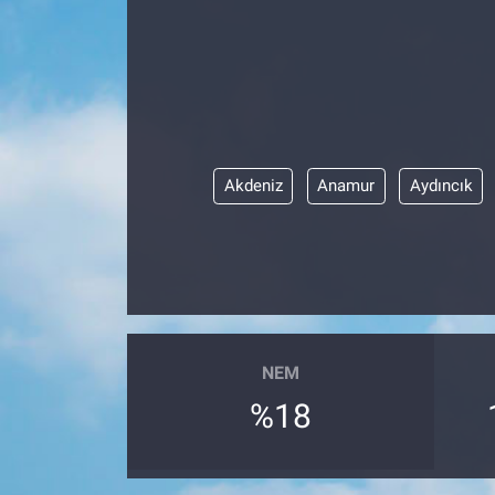
Akdeniz
Anamur
Aydıncık
NEM
%18