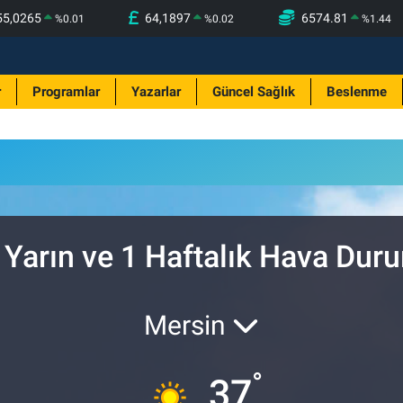
55,0265
64,1897
6574.81
%
0.01
%
0.02
%
1.44
r
Programlar
Yazarlar
Güncel Sağlık
Beslenme
 Yarın ve 1 Haftalık Hava Dur
Mersin
°
37