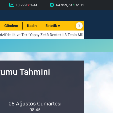
13.779
64.959,79
%
-14
%
1.11
Gündem
Kadın
Estetik ve Güzellik
izli’de İlk ve Tek! Yapay Zekâ Destekli 3 Tesla MR Hizmete Girdi
urumu Tahmini
08 Ağustos Cumartesi
08:45