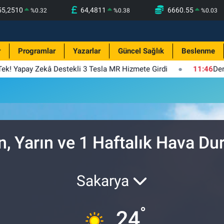
55,2510
64,4811
6660.55
%
0.32
%
0.38
%
0.03
r
Programlar
Yazarlar
Güncel Sağlık
Beslenme
 Tek! Yapay Zekâ Destekli 3 Tesla MR Hizmete Girdi
11:46
Den
n, Yarın ve 1 Haftalık Hava D
Sakarya
°
24