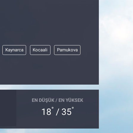
Kaynarca
Kocaali
Pamukova
EN DÜŞÜK / EN YÜKSEK
°
°
18
/ 35