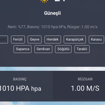
Güneşli
Nem: %77, Basınç: 1010 hpa hPa, Rüzgar: 1.00 m/s
nler
Ferizli
Geyve
Hendek
Karapürçek
Karasu
Sapanca
Serdivan
Söğütlü
Taraklı
BASINÇ
RÜZGAR
1010 HPA
1.00 M/S
hpa