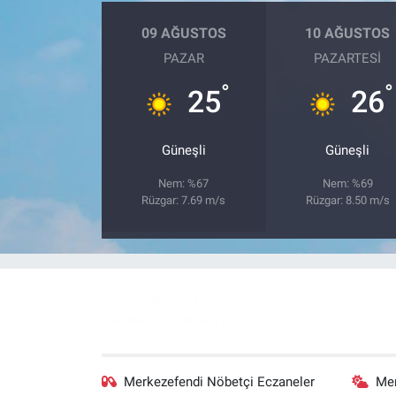
09 AĞUSTOS
10 AĞUSTOS
PAZAR
PAZARTESI
°
°
25
26
Güneşli
Güneşli
Nem: %67
Nem: %69
Rüzgar: 7.69 m/s
Rüzgar: 8.50 m/s
Merkezefendi Nöbetçi Eczaneler
Me