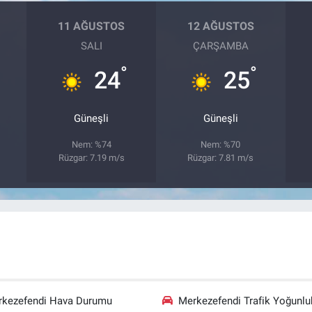
11 AĞUSTOS
12 AĞUSTOS
SALI
ÇARŞAMBA
°
°
24
25
Güneşli
Güneşli
Nem: %74
Nem: %70
Rüzgar: 7.19 m/s
Rüzgar: 7.81 m/s
rkezefendi Hava Durumu
Merkezefendi Trafik Yoğunlu