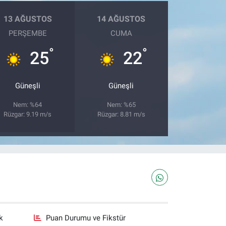
13 AĞUSTOS
14 AĞUSTOS
PERŞEMBE
CUMA
°
°
25
22
Güneşli
Güneşli
Nem: %64
Nem: %65
Rüzgar: 9.19 m/s
Rüzgar: 8.81 m/s
k
Puan Durumu ve Fikstür