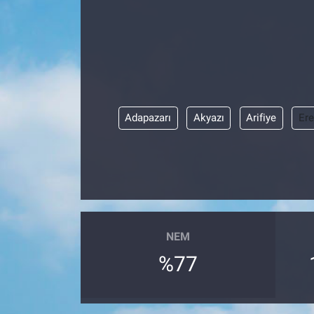
Adapazarı
Akyazı
Arifiye
Ere
NEM
%77