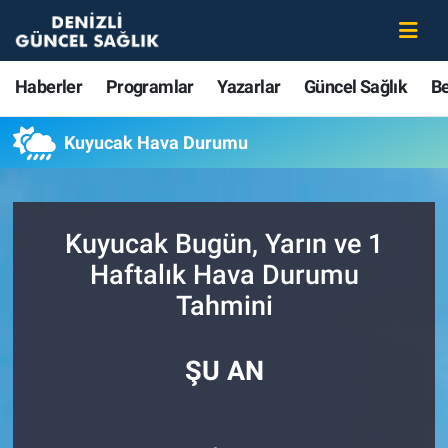
Haberler
Merkezefendi Nöbetçi Eczaneler
Haberler
Programlar
Yazarlar
Güncel Sağlık
B
Programlar
Merkezefendi Hava Durumu
Kuyucak Hava Durumu
Yazarlar
Merkezefendi Trafik Yoğunluk Haritası
Güncel Sağlık
Süper Lig Puan Durumu ve Fikstür
Kuyucak Bugün, Yarın ve 1
Haftalık Hava Durumu
Beslenme
Tüm Manşetler
Tahmini
Gündem
Son Dakika Haberleri
ŞU AN
Kadın
Haber Arşivi
Estetik ve Güzellik