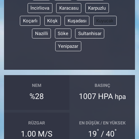
İncirliova
Karacasu
Karpuzlu
Koçarlı
Köşk
Kuşadası
Kuyucak
Nazilli
Söke
Sultanhisar
Yenipazar
NEM
BASINÇ
%28
1007 HPA
hpa
RÜZGAR
EN DÜŞÜK / EN YÜKSEK
°
°
1.00 M/S
19
/ 40