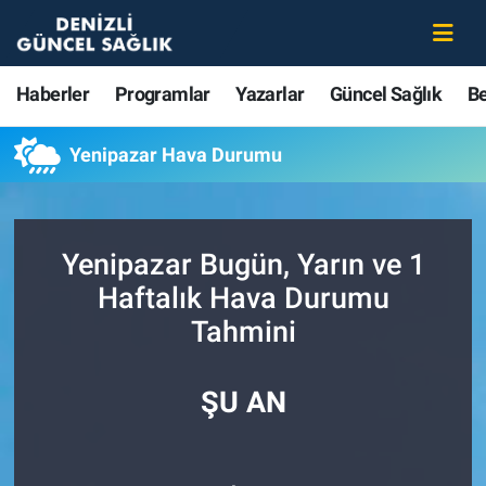
Haberler
Merkezefendi Nöbetçi Eczaneler
Haberler
Programlar
Yazarlar
Güncel Sağlık
B
Programlar
Merkezefendi Hava Durumu
Yenipazar Hava Durumu
Yazarlar
Merkezefendi Trafik Yoğunluk Haritası
Güncel Sağlık
Süper Lig Puan Durumu ve Fikstür
Yenipazar Bugün, Yarın ve 1
Haftalık Hava Durumu
Beslenme
Tüm Manşetler
Tahmini
Gündem
Son Dakika Haberleri
ŞU AN
Kadın
Haber Arşivi
Estetik ve Güzellik