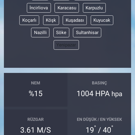
İncirliova
Karacasu
Karpuzlu
Koçarlı
Köşk
Kuşadası
Kuyucak
Nazilli
Söke
Sultanhisar
Yenipazar
NEM
BASINÇ
%15
1004 HPA
hpa
RÜZGAR
EN DÜŞÜK / EN YÜKSEK
°
°
3.61 M/S
19
/ 40