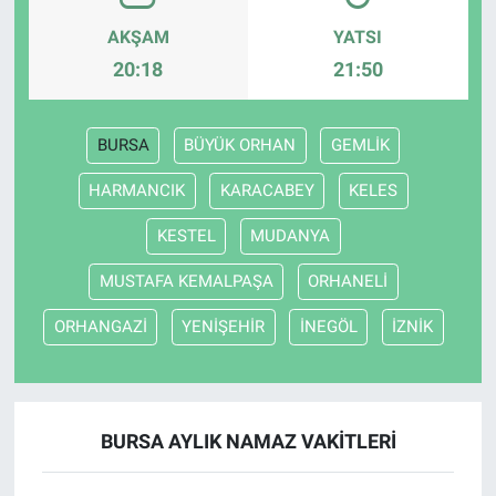
AKŞAM
YATSI
20:18
21:50
BURSA
BÜYÜK ORHAN
GEMLİK
HARMANCIK
KARACABEY
KELES
KESTEL
MUDANYA
MUSTAFA KEMALPAŞA
ORHANELİ
ORHANGAZİ
YENİŞEHİR
İNEGÖL
İZNİK
BURSA AYLIK NAMAZ VAKITLERI