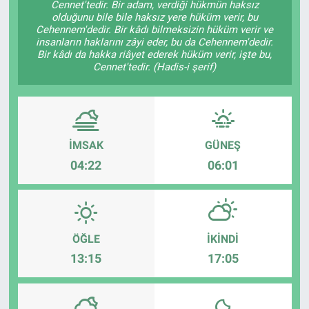
Cennet'tedir. Bir adam, verdiği hükmün haksız
olduğunu bile bile haksız yere hüküm verir, bu
Cehennem'dedir. Bir kâdı bilmeksizin hüküm verir ve
insanların haklarını zâyi eder, bu da Cehennem'dedir.
Bir kâdı da hakka riâyet ederek hüküm verir, işte bu,
Cennet'tedir. (Hadis-i şerif)
İMSAK
GÜNEŞ
04:22
06:01
ÖĞLE
İKINDI
13:15
17:05