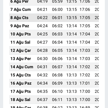
6 Ağu Per
04:19
05:59
13:15
17:06
20:20
7 Ağu Cum
04:21
06:00
13:15
17:06
20:19
8 Ağu Cts
04:22
06:01
13:15
17:05
20:18
9 Ağu Paz
04:24
06:02
13:14
17:05
20:17
10 Ağu Pts
04:25
06:03
13:14
17:04
20:16
11 Ağu Sal
04:27
06:04
13:14
17:04
20:14
12 Ağu Çar
04:28
06:05
13:14
17:03
20:13
13 Ağu Per
04:30
06:06
13:14
17:03
20:12
14 Ağu Cum
04:31
06:07
13:14
17:02
20:10
15 Ağu Cts
04:32
06:08
13:13
17:02
20:09
16 Ağu Paz
04:34
06:09
13:13
17:01
20:08
17 Ağu Pts
04:35
06:10
13:13
17:00
20:06
18 Ağu Sal
04:37
06:11
13:13
17:00
20:05
19 Ağu Çar
04:38
06:12
13:13
16:59
20:03