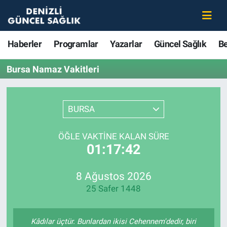
Haberler
Merkezefendi Nöbetçi Eczaneler
Haberler
Programlar
Yazarlar
Güncel Sağlık
B
Programlar
Merkezefendi Hava Durumu
Bursa Namaz Vakitleri
Yazarlar
Merkezefendi Trafik Yoğunluk Haritası
BURSA
Güncel Sağlık
Süper Lig Puan Durumu ve Fikstür
ÖĞLE VAKTINE KALAN SÜRE
Beslenme
Tüm Manşetler
01:17:42
Gündem
Son Dakika Haberleri
8 Ağustos 2026
25 Safer 1448
Kadın
Haber Arşivi
Estetik ve Güzellik
Kâdılar üçtür. Bunlardan ikisi Cehennem'dedir, biri