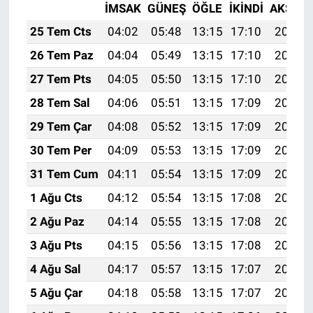
İMSAK
GÜNEŞ
ÖĞLE
İKINDI
AKŞAM
25 Tem Cts
04:02
05:48
13:15
17:10
20:33
26 Tem Paz
04:04
05:49
13:15
17:10
20:32
27 Tem Pts
04:05
05:50
13:15
17:10
20:31
28 Tem Sal
04:06
05:51
13:15
17:09
20:30
29 Tem Çar
04:08
05:52
13:15
17:09
20:29
30 Tem Per
04:09
05:53
13:15
17:09
20:28
31 Tem Cum
04:11
05:54
13:15
17:09
20:27
1 Ağu Cts
04:12
05:54
13:15
17:08
20:26
2 Ağu Paz
04:14
05:55
13:15
17:08
20:25
3 Ağu Pts
04:15
05:56
13:15
17:08
20:24
4 Ağu Sal
04:17
05:57
13:15
17:07
20:23
5 Ağu Çar
04:18
05:58
13:15
17:07
20:22