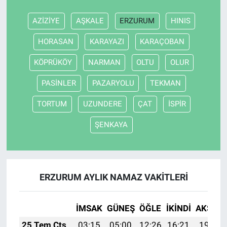
AZİZİYE
AŞKALE
ERZURUM
HINIS
HORASAN
KARAYAZI
KARAÇOBAN
KÖPRÜKÖY
NARMAN
OLTU
OLUR
PASİNLER
PAZARYOLU
TEKMAN
TORTUM
UZUNDERE
ÇAT
İSPİR
ŞENKAYA
ERZURUM AYLIK NAMAZ VAKITLERI
İMSAK
GÜNEŞ
ÖĞLE
İKINDI
AKŞAM
25 Tem Cts
03:15
05:00
12:26
16:21
19:43