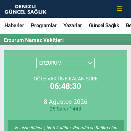
Haberler
Merkezefendi Nöbetçi Eczaneler
Haberler
Programlar
Yazarlar
Güncel Sağlık
B
Programlar
Merkezefendi Hava Durumu
Erzurum Namaz Vakitleri
Yazarlar
Merkezefendi Trafik Yoğunluk Haritası
ERZURUM
Güncel Sağlık
Süper Lig Puan Durumu ve Fikstür
ÖĞLE VAKTINE KALAN SÜRE
Beslenme
Tüm Manşetler
06:48:30
Gündem
Son Dakika Haberleri
8 Ağustos 2026
25 Safer 1448
Kadın
Haber Arşivi
Estetik ve Güzellik
Ve sizin ilâhınız, bir tek ilâhtır. Rahmân ve Rahîm olan