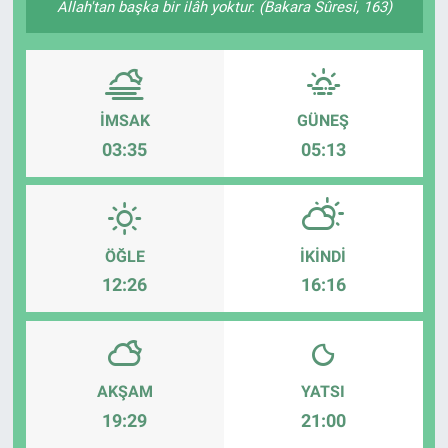
Allah'tan başka bir ilâh yoktur. (Bakara Sûresi, 163)
İMSAK
GÜNEŞ
03:35
05:13
ÖĞLE
İKINDI
12:26
16:16
AKŞAM
YATSI
19:29
21:00