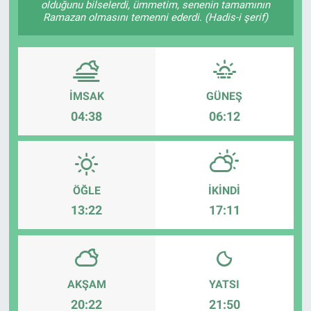
olduğunu bilselerdi, ümmetim, senenin tamamının
Ramazan olmasını temenni ederdi. (Hadis-i şerif)
İMSAK
GÜNEŞ
04:38
06:12
ÖĞLE
İKINDI
13:22
17:11
AKŞAM
YATSI
20:22
21:50