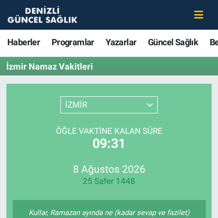
Haberler
Merkezefendi Nöbetçi Eczaneler
Haberler
Programlar
Yazarlar
Güncel Sağlık
B
Programlar
Merkezefendi Hava Durumu
İzmir Namaz Vakitleri
Yazarlar
Merkezefendi Trafik Yoğunluk Haritası
İZMİR
Güncel Sağlık
Süper Lig Puan Durumu ve Fikstür
ÖĞLE VAKTINE KALAN SÜRE
Beslenme
Tüm Manşetler
09:31
Gündem
Son Dakika Haberleri
8 Ağustos 2026
25 Safer 1448
Kadın
Haber Arşivi
Estetik ve Güzellik
Kullar, Ramazan ayında ne (kadar sevap ve fazilet)