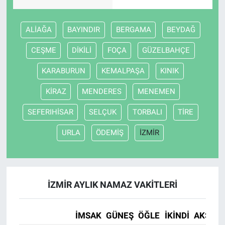
ALİAĞA
BAYINDIR
BERGAMA
BEYDAĞ
CEŞME
DİKİLİ
FOÇA
GÜZELBAHÇE
KARABURUN
KEMALPAŞA
KINIK
KİRAZ
MENDERES
MENEMEN
SEFERIHİSAR
SELÇUK
TORBALI
TİRE
URLA
ÖDEMİŞ
İZMİR
İZMİR AYLIK NAMAZ VAKITLERI
İMSAK
GÜNEŞ
ÖĞLE
İKINDI
AKŞAM