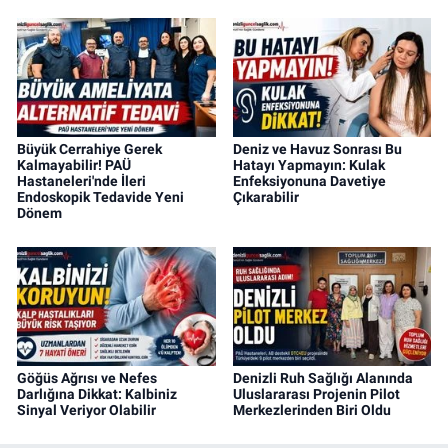
Büyük Cerrahiye Gerek
Deniz ve Havuz Sonrası Bu
Kalmayabilir! PAÜ
Hatayı Yapmayın: Kulak
Hastaneleri'nde İleri
Enfeksiyonuna Davetiye
Endoskopik Tedavide Yeni
Çıkarabilir
Dönem
Göğüs Ağrısı ve Nefes
Denizli Ruh Sağlığı Alanında
Darlığına Dikkat: Kalbiniz
Uluslararası Projenin Pilot
Sinyal Veriyor Olabilir
Merkezlerinden Biri Oldu