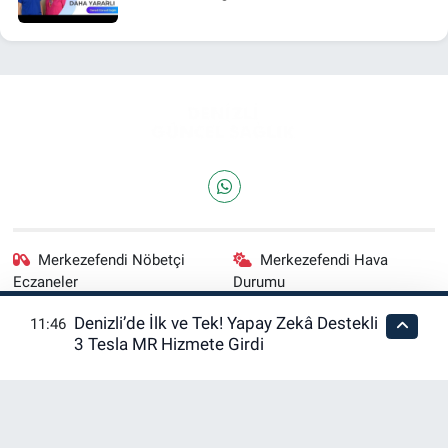
Merkezefendi Nöbetçi
Merkezefendi Hava
Eczaneler
Durumu
Denizli’de İlk ve Tek! Yapay Zekâ Destekli
11:46
Merkezefendi Trafik
Puan Durumu ve Fikstür
3 Tesla MR Hizmete Girdi
Yoğunluk Haritası
Tüm Manşetler
Son Dakika Haberleri