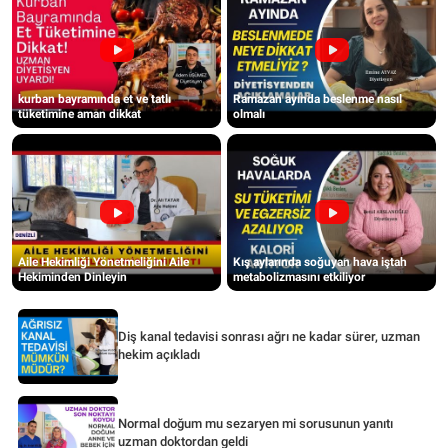
kurban bayramında et ve tatlı
Ramazan ayında beslenme nasıl
tüketimine aman dikkat
olmalı
Aile Hekimliği Yönetmeliğini Aile
Kış aylarında soğuyan hava iştah
Hekiminden Dinleyin
metabolizmasını etkiliyor
Diş kanal tedavisi sonrası ağrı ne kadar sürer, uzman
hekim açıkladı
Normal doğum mu sezaryen mi sorusunun yanıtı
uzman doktordan geldi