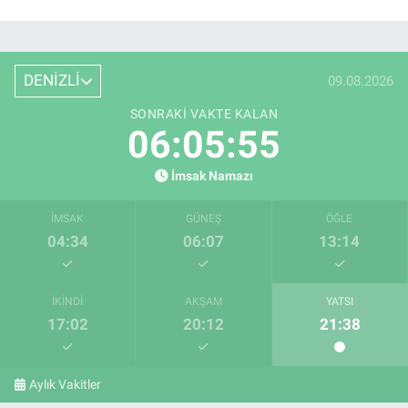
DENİZLİ
09.08.2026
SONRAKI VAKTE KALAN
06:05:54
İmsak Namazı
İMSAK
GÜNEŞ
ÖĞLE
04:34
06:07
13:14
İKINDI
AKŞAM
YATSI
17:02
20:12
21:38
Aylık Vakitler