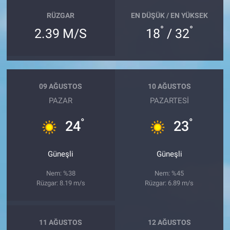
RÜZGAR
EN DÜŞÜK / EN YÜKSEK
°
°
2.39 M/S
18
/ 32
09 AĞUSTOS
10 AĞUSTOS
PAZAR
PAZARTESI
°
°
24
23
Güneşli
Güneşli
Nem: %38
Nem: %45
Rüzgar: 8.19 m/s
Rüzgar: 6.89 m/s
11 AĞUSTOS
12 AĞUSTOS