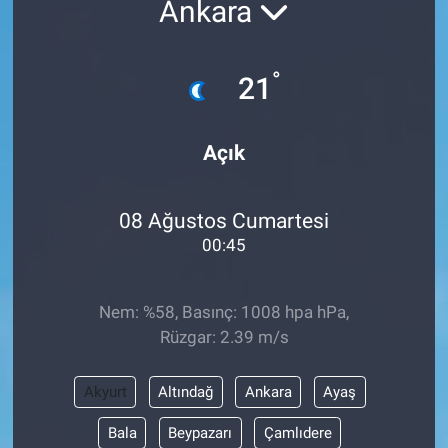
Ankara
°
21
Açık
08 Ağustos Cumartesi
00:45
Nem: %58, Basınç: 1008 hpa hPa,
Rüzgar: 2.39 m/s
Akyurt
Altındağ
Ankara
Ayaş
Bala
Beypazarı
Çamlıdere