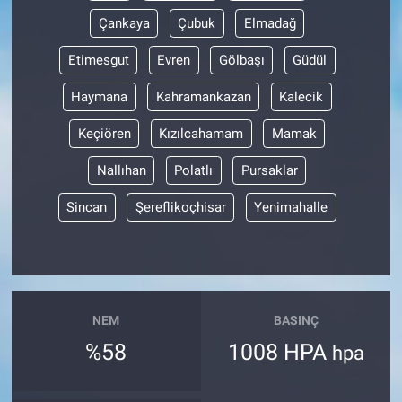
Çankaya
Çubuk
Elmadağ
Etimesgut
Evren
Gölbaşı
Güdül
Haymana
Kahramankazan
Kalecik
Keçiören
Kızılcahamam
Mamak
Nallıhan
Polatlı
Pursaklar
Sincan
Şereflikoçhisar
Yenimahalle
NEM
BASINÇ
%58
1008 HPA
hpa