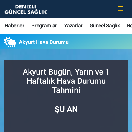
Haberler
Merkezefendi Nöbetçi Eczaneler
Haberler
Programlar
Yazarlar
Güncel Sağlık
B
Programlar
Merkezefendi Hava Durumu
Akyurt Hava Durumu
Yazarlar
Merkezefendi Trafik Yoğunluk Haritası
Güncel Sağlık
Süper Lig Puan Durumu ve Fikstür
Akyurt Bugün, Yarın ve 1
Haftalık Hava Durumu
Beslenme
Tüm Manşetler
Tahmini
Gündem
Son Dakika Haberleri
ŞU AN
Kadın
Haber Arşivi
Estetik ve Güzellik