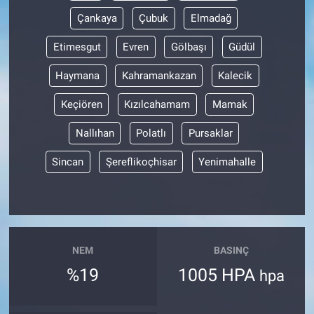
Çankaya
Çubuk
Elmadağ
Etimesgut
Evren
Gölbaşı
Güdül
Haymana
Kahramankazan
Kalecik
Keçiören
Kızılcahamam
Mamak
Nallıhan
Polatlı
Pursaklar
Sincan
Şereflikoçhisar
Yenimahalle
NEM
BASINÇ
%19
1005 HPA
hpa