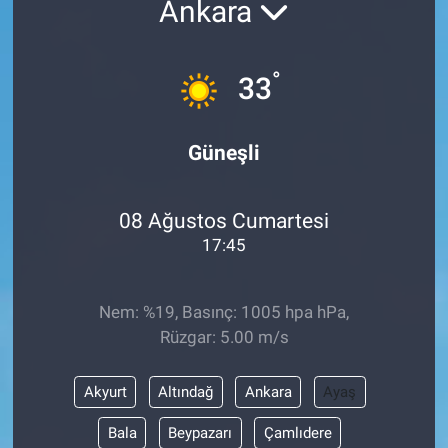
Ankara
°
33
Güneşli
08 Ağustos Cumartesi
17:45
Nem: %19, Basınç: 1005 hpa hPa,
Rüzgar: 5.00 m/s
Akyurt
Altındağ
Ankara
Ayaş
Bala
Beypazarı
Çamlıdere