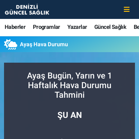
Haberler
Merkezefendi Nöbetçi Eczaneler
Haberler
Programlar
Yazarlar
Güncel Sağlık
B
Programlar
Merkezefendi Hava Durumu
Ayaş Hava Durumu
Yazarlar
Merkezefendi Trafik Yoğunluk Haritası
Güncel Sağlık
Süper Lig Puan Durumu ve Fikstür
Ayaş Bugün, Yarın ve 1
Haftalık Hava Durumu
Beslenme
Tüm Manşetler
Tahmini
Gündem
Son Dakika Haberleri
ŞU AN
Kadın
Haber Arşivi
Estetik ve Güzellik