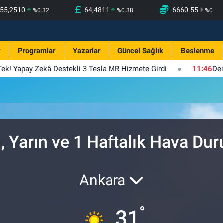
55,2510
64,4811
6660.55
%
0.32
%
0.38
%
0
r
Programlar
Yazarlar
Güncel Sağlık
Beslenme
 Tek! Yapay Zekâ Destekli 3 Tesla MR Hizmete Girdi
11:46
Den
, Yarın ve 1 Haftalık Hava Du
Ankara
°
31