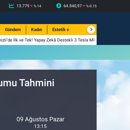
13.779
64.840,97
%
-14
%
-0.15
Gündem
Kadın
Estetik ve Güzellik
izli’de İlk ve Tek! Yapay Zekâ Destekli 3 Tesla MR Hizmete Girdi
rumu Tahmini
09 Ağustos Pazar
13:15