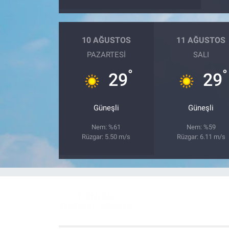
10 AĞUSTOS
11 AĞUSTOS
PAZARTESI
SALI
°
°
29
29
Güneşli
Güneşli
Nem: %61
Nem: %59
Rüzgar: 5.50 m/s
Rüzgar: 6.11 m/s