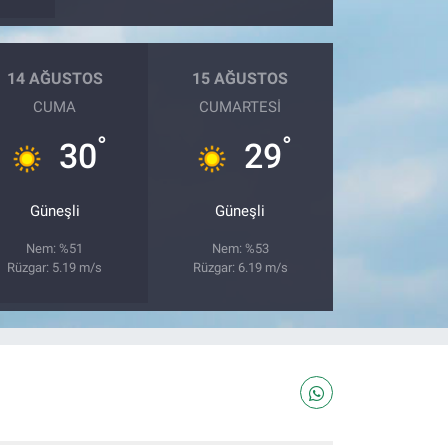
14 AĞUSTOS
15 AĞUSTOS
CUMA
CUMARTESI
°
°
30
29
Güneşli
Güneşli
Nem: %51
Nem: %53
Rüzgar: 5.19 m/s
Rüzgar: 6.19 m/s