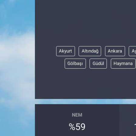
Akyurt
Altındağ
Ankara
A
Gölbaşı
Güdül
Haymana
NEM
%59