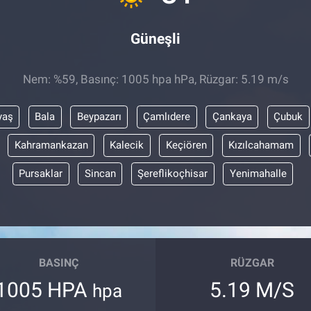
Güneşli
Nem: %59, Basınç: 1005 hpa hPa, Rüzgar: 5.19 m/s
yaş
Bala
Beypazarı
Çamlıdere
Çankaya
Çubuk
Kahramankazan
Kalecik
Keçiören
Kızılcahamam
Pursaklar
Sincan
Şereflikoçhisar
Yenimahalle
BASINÇ
RÜZGAR
1005 HPA
5.19 M/S
hpa