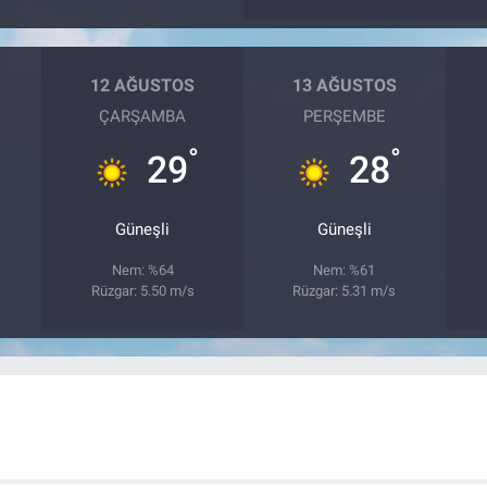
12 AĞUSTOS
13 AĞUSTOS
ÇARŞAMBA
PERŞEMBE
°
°
29
28
Güneşli
Güneşli
Nem: %64
Nem: %61
Rüzgar: 5.50 m/s
Rüzgar: 5.31 m/s