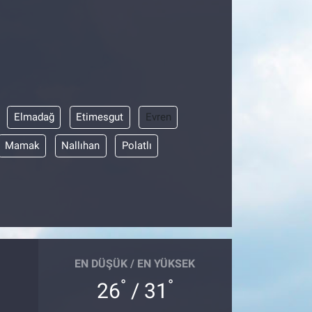
Elmadağ
Etimesgut
Evren
Mamak
Nallıhan
Polatlı
EN DÜŞÜK / EN YÜKSEK
°
°
26
/ 31