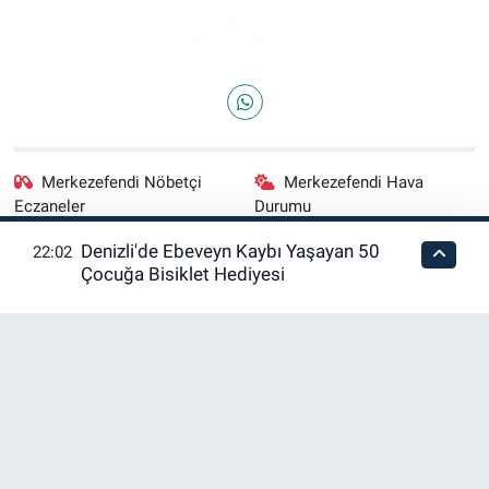
Merkezefendi Nöbetçi
Merkezefendi Hava
Eczaneler
Durumu
Denizli'de Ebeveyn Kaybı Yaşayan 50
22:02
Merkezefendi Trafik
Puan Durumu ve Fikstür
Çocuğa Bisiklet Hediyesi
Yoğunluk Haritası
Tüm Manşetler
Son Dakika Haberleri
Haber Arşivi
RSS
Copyright © 2026. Her hakkı saklıdır.