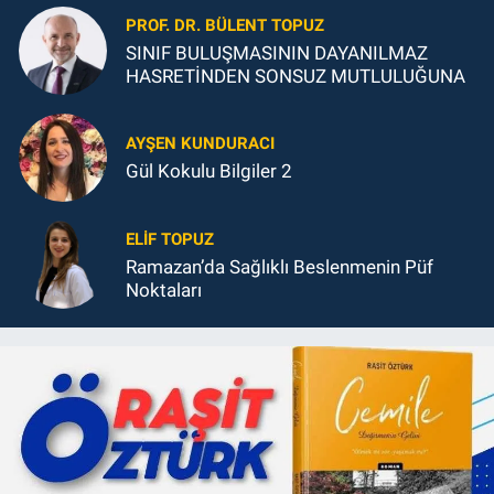
PROF. DR. BÜLENT TOPUZ
SINIF BULUŞMASININ DAYANILMAZ
HASRETİNDEN SONSUZ MUTLULUĞUNA
AYŞEN KUNDURACI
Gül Kokulu Bilgiler 2
ELIF TOPUZ
Ramazan’da Sağlıklı Beslenmenin Püf
Noktaları