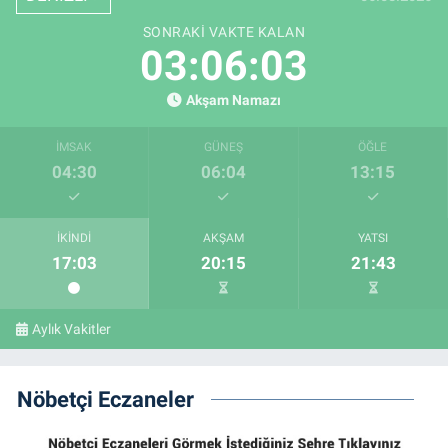
SONRAKI VAKTE KALAN
03:06:01
Akşam Namazı
İMSAK
GÜNEŞ
ÖĞLE
04:30
06:04
13:15
İKINDI
AKŞAM
YATSI
17:03
20:15
21:43
Aylık Vakitler
Nöbetçi Eczaneler