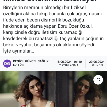
Bireylerin memnun olmadığı bir fiziksel
özelliğini aklına takıp bununla çok uğraşmasını
ifade eden beden dismorfik bozukluğu
hakkında açıklama yapan Ebru Özer Özkul,
karşı cinsle doğru iletişim kuramadığı
kaydederek bu rahatsızlığı taşıyanların çoğunun
bekar veyahut boşanmış olduklarını söyledi.
İşte ayrıntılar...
DENIZLI GÜNCEL SAĞLIK
18.06.2024 - 01:10
20.06.2024 -
EDITÖR
YAYINLANMA
GÜNCELL