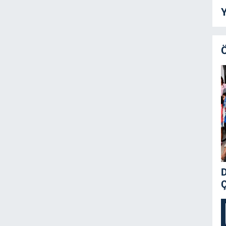
Y
D
Ç