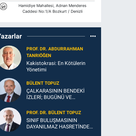
Yazarlar
PROF. DR. ABDURRAHMAN
TANRIÖĞEN
Kakistokrasi: En Kötülerin
Yönetimi
BÜLENT TOPUZ
ÇALKARASININ BENDEKİ
İZLERİ; BUGÜNÜ VE
GELECEĞİ
PROF. DR. BÜLENT TOPUZ
SINIF BULUŞMASININ
DAYANILMAZ HASRETİNDEN
SONSUZ MUTLULUĞUNA