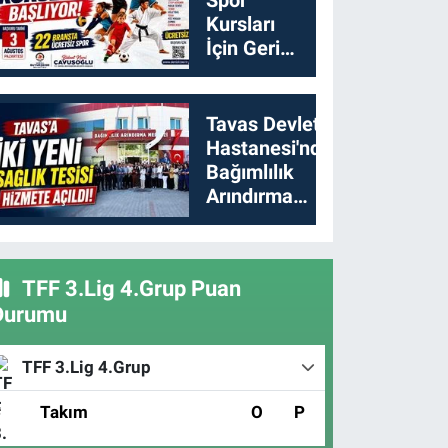
Kursları
İçin Geri
Sayım
Başladı
Tavas Devlet
Hastanesi'nde
Bağımlılık
Arındırma
Merkezi
Açıldı
TFF 3.Lig 4.Grup Puan
Durumu
TFF 3.Lig 4.Grup
#
Takım
O
P