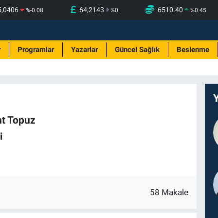
5,0406
64,2143
6510.40
%
-0.08
%
0
%
0.45
r
Programlar
Yazarlar
Güncel Sağlık
Beslenme
nt Topuz
i
58 Makale