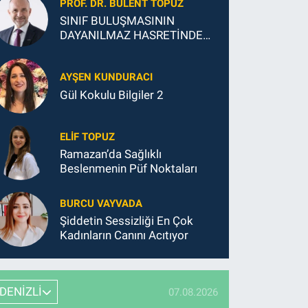
PROF. DR. BÜLENT TOPUZ
SINIF BULUŞMASININ
DAYANILMAZ HASRETİNDEN
SONSUZ MUTLULUĞUNA
AYŞEN KUNDURACI
Gül Kokulu Bilgiler 2
ELIF TOPUZ
Ramazan’da Sağlıklı
Beslenmenin Püf Noktaları
BURCU VAYVADA
Şiddetin Sessizliği En Çok
Kadınların Canını Acıtıyor
DENİZLİ
07.08.2026