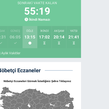
SONRAKI VAKTE KALAN
55:18
İkindi Namazı
SAK
GÜNEŞ
ÖĞLE
İKINDI
AKŞAM
YATSI
:31
06:05
13:15
17:02
20:14
21:41
Aylık Vakitler
Nöbetçi Eczaneler