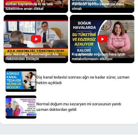
kurban bayramında et ve tatlı
Ramazan ayında beslenme nasıl
tüketimine aman dikkat
olmalı
Aile Hekimliği Yönetmeliğini Aile
Kış aylarında soğuyan hava iştah
Hekiminden Dinleyin
metabolizmasını etkiliyor
Diş kanal tedavisi sonrası ağrı ne kadar sürer, uzman
hekim açıkladı
Normal doğum mu sezaryen mi sorusunun yanıtı
uzman doktordan geldi