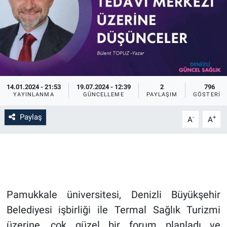
14.01.2024 - 21:53
19.07.2024 - 12:39
2
796
YAYINLANMA
GÜNCELLEME
PAYLAŞIM
GÖSTERIM
Paylaş
-
+
A
A
Pamukkale üniversitesi, Denizli Büyükşehir
Belediyesi işbirliği ile Termal Sağlık Turizmi
üzerine, çok güzel bir forum planladı ve