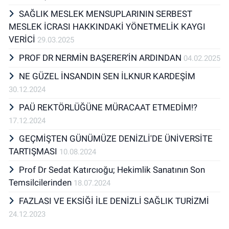
SAĞLIK MESLEK MENSUPLARININ SERBEST
MESLEK İCRASI HAKKINDAKİ YÖNETMELİK KAYGI
VERİCİ
29.03.2025
PROF DR NERMİN BAŞERER’İN ARDINDAN
04.02.2025
NE GÜZEL İNSANDIN SEN İLKNUR KARDEŞİM
30.12.2024
PAÜ REKTÖRLÜĞÜNE MÜRACAAT ETMEDİM!?
17.12.2024
GEÇMİŞTEN GÜNÜMÜZE DENİZLİ'DE ÜNİVERSİTE
TARTIŞMASI
10.08.2024
Prof Dr Sedat Katırcıoğu; Hekimlik Sanatının Son
Temsilcilerinden
18.07.2024
FAZLASI VE EKSİĞİ İLE DENİZLİ SAĞLIK TURİZMİ
24.12.2023