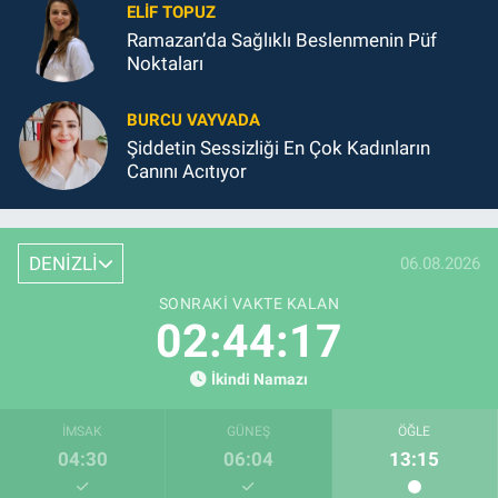
ELIF TOPUZ
Ramazan’da Sağlıklı Beslenmenin Püf
Noktaları
BURCU VAYVADA
Şiddetin Sessizliği En Çok Kadınların
Canını Acıtıyor
DENİZLİ
06.08.2026
SONRAKI VAKTE KALAN
02:44:16
İkindi Namazı
İMSAK
GÜNEŞ
ÖĞLE
04:30
06:04
13:15