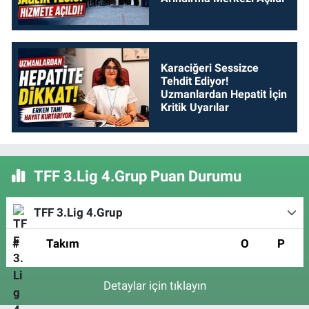
Karaciğeri Sessizce
Tehdit Ediyor!
Uzmanlardan Hepatit İçin
Kritik Uyarılar
TFF 3.Lig 4.Grup Puan Durumu
TFF 3.Lig 4.Grup
#
Takım
O
P
Detaylar için tıklayın