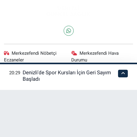
Merkezefendi Nöbetçi
Merkezefendi Hava
Eczaneler
Durumu
Denizli'de Spor Kursları İçin Geri Sayım
20:29
Merkezefendi Trafik
Puan Durumu ve Fikstür
Başladı
Yoğunluk Haritası
Tüm Manşetler
Son Dakika Haberleri
Haber Arşivi