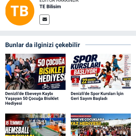
EDITÖR HAKKINDA
TE Bilisim
Bunlar da ilginizi çekebilir
Denizli'de Ebeveyn Kaybı
Denizli'de Spor Kursları İçin
Yaşayan 50 Çocuğa Bisiklet
Geri Sayım Başladı
Hediyesi