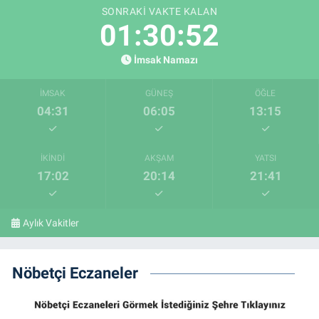
SONRAKI VAKTE KALAN
01:30:51
İmsak Namazı
İMSAK
GÜNEŞ
ÖĞLE
04:31
06:05
13:15
İKINDI
AKŞAM
YATSI
17:02
20:14
21:41
Aylık Vakitler
Nöbetçi Eczaneler