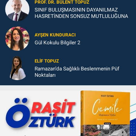
PROF. DR. BÜLENT TOPUZ
SINIF BULUŞMASININ DAYANILMAZ
HASRETİNDEN SONSUZ MUTLULUĞUNA
AYŞEN KUNDURACI
Gül Kokulu Bilgiler 2
ELIF TOPUZ
Ramazan’da Sağlıklı Beslenmenin Püf
Noktaları