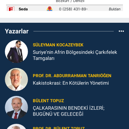
Yazarlar
SÜLEYMAN KOCAZEYBEK
Suriye'nin Afrin Bölgesindeki Çarkıfelek
Tamgaları
PROF. DR. ABDURRAHMAN TANRIÖĞEN
Kakistokrasi: En Kötülerin Yönetimi
BÜLENT TOPUZ
ÇALKARASININ BENDEKİ İZLERİ;
BUGÜNÜ VE GELECEĞİ
PROF. DR. BÜLENT TOPUZ