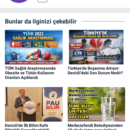
Bunlar da ilginizi çekebilir
TÜİK Sağlık Araştırmasında
Türkiye’de Boşanma Artıyor:
Obezite ve Tütün Kullanım
Denizli'deki Son Durum Nedir?
Oranları Açıklandı
Denizli’de İlk Bilim Kafe
Merkezefendi Belediyesinden
Etkinliği Gerçekleştirildi…
15 okula içme suyu ünitesi