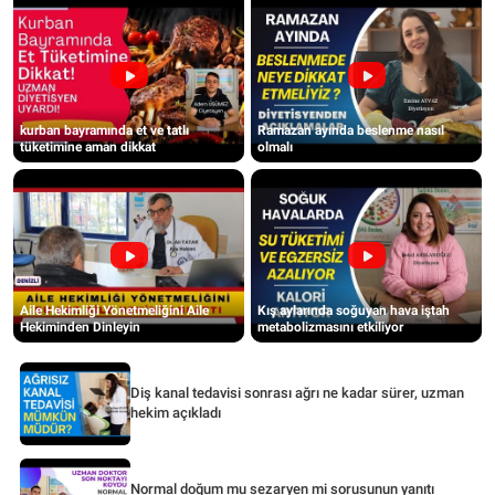
kurban bayramında et ve tatlı
Ramazan ayında beslenme nasıl
tüketimine aman dikkat
olmalı
Aile Hekimliği Yönetmeliğini Aile
Kış aylarında soğuyan hava iştah
Hekiminden Dinleyin
metabolizmasını etkiliyor
Diş kanal tedavisi sonrası ağrı ne kadar sürer, uzman
hekim açıkladı
Normal doğum mu sezaryen mi sorusunun yanıtı