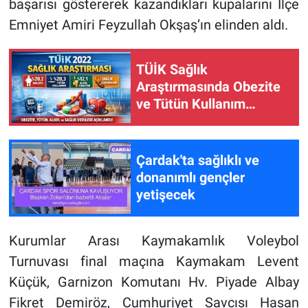
başarısı göstererek kazandıkları kupalarını İlçe
Emniyet Amiri Feyzullah Okşaş’ın elinden aldı.
TÜİK Sağlık
Araştırmasında Obezite
ve Tütün Kullanım
Oranları Açıklandı
Çardak'ta sağlıklı ve
donanımlı gençler
yetişecek
Kurumlar Arası Kaymakamlık Voleybol
Turnuvası final maçına Kaymakam Levent
Küçük, Garnizon Komutanı Hv. Piyade Albay
Fikret Demiröz, Cumhuriyet Savcısı Hasan