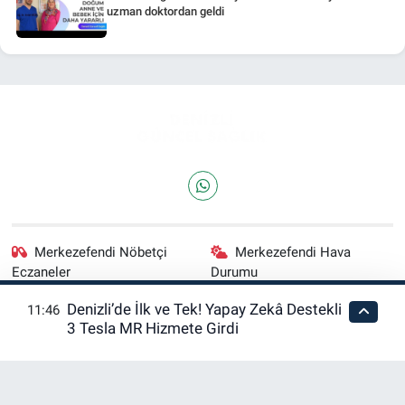
uzman doktordan geldi
Merkezefendi Nöbetçi
Merkezefendi Hava
Eczaneler
Durumu
Denizli’de İlk ve Tek! Yapay Zekâ Destekli
11:46
Merkezefendi Trafik
Puan Durumu ve Fikstür
3 Tesla MR Hizmete Girdi
Yoğunluk Haritası
Tüm Manşetler
Son Dakika Haberleri