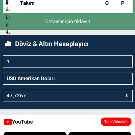
#
Takım
O
P
Detaylar için tıklayın
Döviz & Altın Hesaplayıcı
₺
YouTube
Tüm Videolar