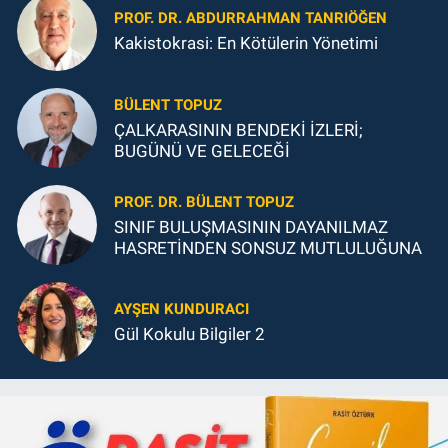
PROF. DR. ABDURRAHMAN TANRIÖĞEN
Kakistokrasi: En Kötülerin Yönetimi
BÜLENT TOPUZ
ÇALKARASININ BENDEKİ İZLERİ;
BUGÜNÜ VE GELECEĞİ
PROF. DR. BÜLENT TOPUZ
SINIF BULUŞMASININ DAYANILMAZ
HASRETİNDEN SONSUZ MUTLULUĞUNA
AYŞEN KUNDURACI
Gül Kokulu Bilgiler 2