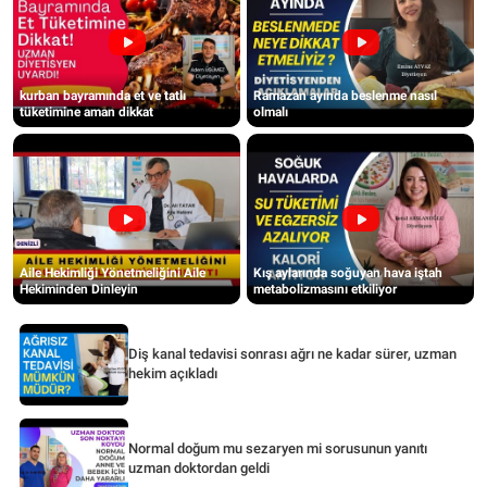
kurban bayramında et ve tatlı
Ramazan ayında beslenme nasıl
tüketimine aman dikkat
olmalı
Aile Hekimliği Yönetmeliğini Aile
Kış aylarında soğuyan hava iştah
Hekiminden Dinleyin
metabolizmasını etkiliyor
Diş kanal tedavisi sonrası ağrı ne kadar sürer, uzman
hekim açıkladı
Normal doğum mu sezaryen mi sorusunun yanıtı
uzman doktordan geldi