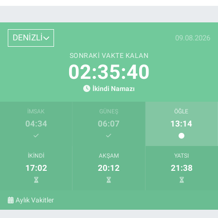
DENİZLİ
09.08.2026
SONRAKI VAKTE KALAN
02:35:39
İkindi Namazı
İMSAK
GÜNEŞ
ÖĞLE
04:34
06:07
13:14
İKINDI
AKŞAM
YATSI
17:02
20:12
21:38
Aylık Vakitler