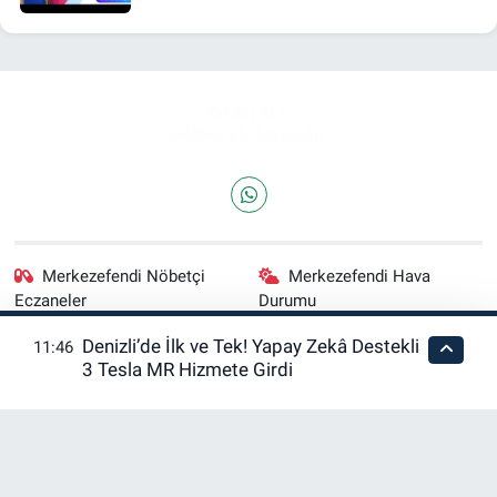
Merkezefendi Nöbetçi
Merkezefendi Hava
Eczaneler
Durumu
Denizli’de İlk ve Tek! Yapay Zekâ Destekli
11:46
Merkezefendi Trafik
Puan Durumu ve Fikstür
3 Tesla MR Hizmete Girdi
Yoğunluk Haritası
Tüm Manşetler
Son Dakika Haberleri
Haber Arşivi