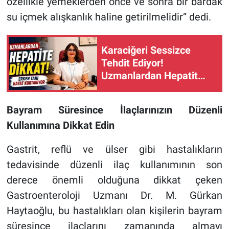
özellikle yemeklerden önce ve sonra bir bardak
su içmek alışkanlık haline getirilmelidir” dedi.
Karaciğeri Sessizce
Tehdit Ediyor!
Uzmanlardan Hepatit
İçin Kritik Uyarılar
Bayram Süresince İlaçlarınızın Düzenli
Kullanımına Dikkat Edin
Gastrit, reflü ve ülser gibi hastalıkların
tedavisinde düzenli ilaç kullanımının son
derece önemli olduğuna dikkat çeken
Gastroenteroloji Uzmanı Dr. M. Gürkan
Haytaoğlu, bu hastalıkları olan kişilerin bayram
süresince ilaçlarını zamanında almayı