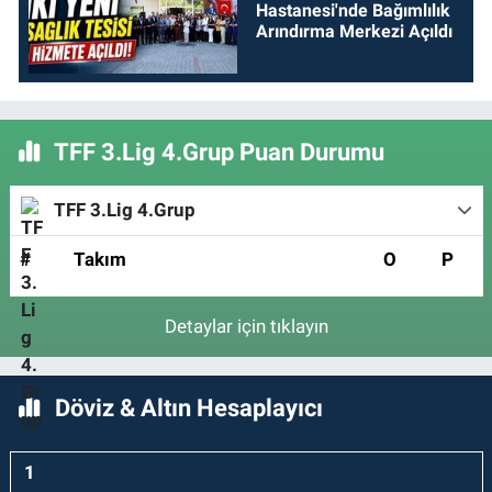
Hastanesi'nde Bağımlılık
Arındırma Merkezi Açıldı
TFF 3.Lig 4.Grup Puan Durumu
TFF 3.Lig 4.Grup
#
Takım
O
P
Detaylar için tıklayın
Döviz & Altın Hesaplayıcı