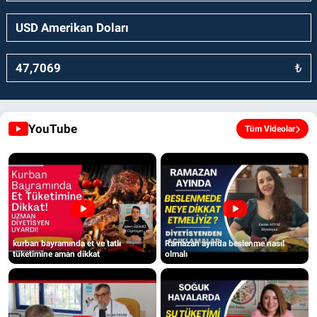
₺
YouTube
Tüm Videolar
kurban bayramında et ve tatlı
Ramazan ayında beslenme nasıl
tüketimine aman dikkat
olmalı