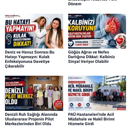
Dönem
Deniz ve Havuz Sonrası Bu
Göğüs Ağrısı ve Nefes
Hatayı Yapmayın: Kulak
Darlığına Dikkat: Kalbiniz
Enfeksiyonuna Davetiye
Sinyal Veriyor Olabilir
Çıkarabilir
Denizli Ruh Sağlığı Alanında
PAÜ Hastaneleri'nde Acil
Uluslararası Projenin Pilot
Müdahale ve Nakil Birimi
Merkezlerinden Biri Oldu
Hizmete Girdi