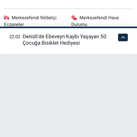
Merkezefendi Nöbetçi
Merkezefendi Hava
Eczaneler
Durumu
Denizli'de Ebeveyn Kaybı Yaşayan 50
22:02
Merkezefendi Trafik
Puan Durumu ve Fikstür
Çocuğa Bisiklet Hediyesi
Yoğunluk Haritası
Tüm Manşetler
Son Dakika Haberleri
Haber Arşivi
RSS
Copyright © 2026. Her hakkı saklıdır.
Haber Yazılımı:
TE Bilişim
En iyi site deneyimi sağlamak için çerezlerden