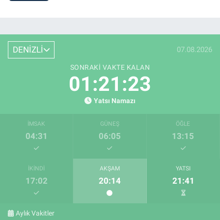
DENİZLİ
07.08.2026
SONRAKI VAKTE KALAN
01:21:22
Yatsı Namazı
İMSAK
GÜNEŞ
ÖĞLE
04:31
06:05
13:15
İKINDI
AKŞAM
YATSI
17:02
20:14
21:41
Aylık Vakitler