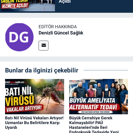
Açıldı
EDITÖR HAKKINDA
Denizli Güncel Sağlık
Bunlar da ilginizi çekebilir
Batı Nil Virüsü Vakaları Artıyor!
Büyük Cerrahiye Gerek
Uzmanlar Bu Belirtilere Karşı
Kalmayabilir! PAÜ
Uyardı
Hastaneleri'nde İleri
Endoskopik Tedavide Yeni