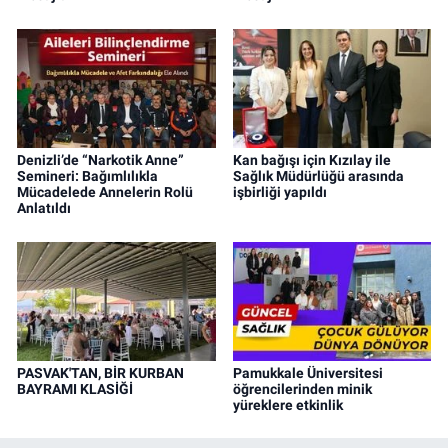
Denizli’de “Narkotik Anne”
Kan bağışı için Kızılay ile
Semineri: Bağımlılıkla
Sağlık Müdürlüğü arasında
Mücadelede Annelerin Rolü
işbirliği yapıldı
Anlatıldı
PASVAK'TAN, BİR KURBAN
Pamukkale Üniversitesi
BAYRAMI KLASİĞİ
öğrencilerinden minik
yüreklere etkinlik