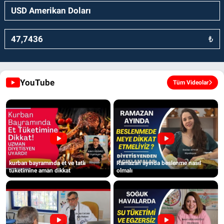
₺
YouTube
Tüm Videolar
kurban bayramında et ve tatlı
Ramazan ayında beslenme nasıl
tüketimine aman dikkat
olmalı