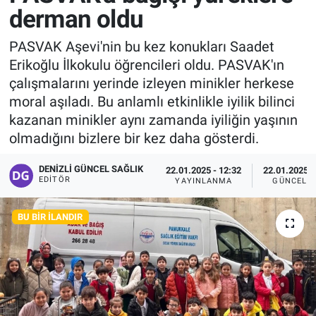
derman oldu
PASVAK Aşevi'nin bu kez konukları Saadet
Erikoğlu İlkokulu öğrencileri oldu. PASVAK'ın
çalışmalarını yerinde izleyen minikler herkese
moral aşıladı. Bu anlamlı etkinlikle iyilik bilinci
kazanan minikler aynı zamanda iyiliğin yaşının
olmadığını bizlere bir kez daha gösterdi.
DENIZLI GÜNCEL SAĞLIK
22.01.2025 - 12:32
22.01.2025 -
EDITÖR
YAYINLANMA
GÜNCELL
BU BIR İLANDIR