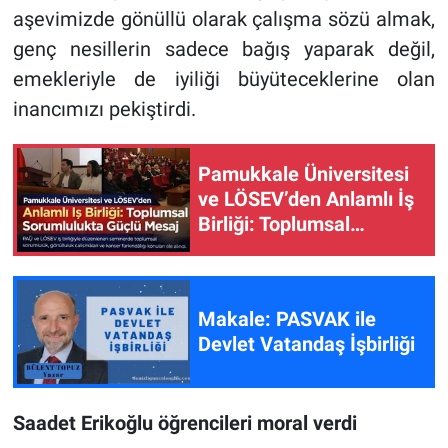
aşevimizde gönüllü olarak çalışma sözü almak,
genç nesillerin sadece bağış yaparak değil,
emekleriyle de iyiliği büyüteceklerine olan
inancımızı pekiştirdi.
Pamukkale Üniversitesi
ve LÖSEV’den Anlamlı İş
Birliği: Toplumsal
Sorumlulukta Güçlü
Mesaj
Makale: PASVAK ile
Devlet Vatandaş İşbirliği
Saadet Erikoğlu öğrencileri moral verdi