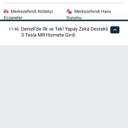
Merkezefendi Nöbetçi
Merkezefendi Hava
Eczaneler
Durumu
Denizli’de İlk ve Tek! Yapay Zekâ Destekli
11:46
Merkezefendi Trafik
Puan Durumu ve Fikstür
3 Tesla MR Hizmete Girdi
Yoğunluk Haritası
Tüm Manşetler
Son Dakika Haberleri
Haber Arşivi
RSS
Copyright © 2026. Her hakkı saklıdır.
Haber Yazılımı:
TE Bilişim
En iyi site deneyimi sağlamak için çerezlerden
faydalanıyoruz. Detaylar için lütfen tıklayın.
Tamam