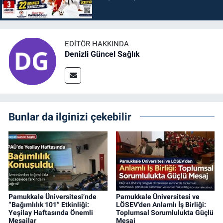
EDITÖR HAKKINDA
Denizli Güncel Sağlık
Bunlar da ilginizi çekebilir
Pamukkale Üniversitesi’nde
Pamukkale Üniversitesi ve
“Bağımlılık 101” Etkinliği:
LÖSEV’den Anlamlı İş Birliği:
Yeşilay Haftasında Önemli
Toplumsal Sorumlulukta Güçlü
Mesajlar
Mesaj