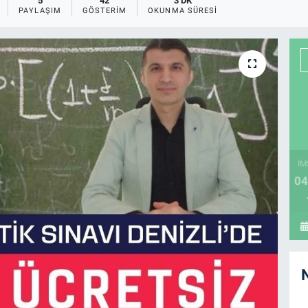
5
42
3 DK
PAYLAŞIM
GÖSTERIM
OKUNMA SÜRESI
İM
04