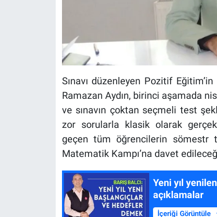
Sınavı düzenleyen Pozitif Eğitim’i
Ramazan Aydın, birinci aşamada nis
ve sınavın çoktan seçmeli test şekl
zor sorularla klasik olarak gerçekl
geçen tüm öğrencilerin sömestr ta
Matematik Kampı’na davet edileceğin
Yeni yıl yenile
açıklamalar
İçeriği Görüntüle