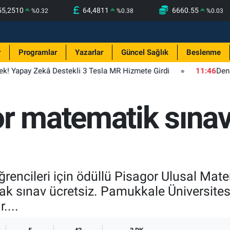
55,2510
64,4811
6660.55
%
0.32
%
0.38
%
0.03
r
Programlar
Yazarlar
Güncel Sağlık
Beslenme
ek! Yapay Zekâ Destekli 3 Tesla MR Hizmete Girdi
11:46
Deniz
r matematik sınavı
öğrencileri için ödüllü Pisagor Ulusal Mat
cak sınav ücretsiz. Pamukkale Üniversitesi
....