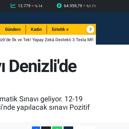
13.779
64.959,79
%
-14
%
1.11
Gündem
Kadın
Estetik ve Güzellik
li’de İlk ve Tek! Yapay Zekâ Destekli 3 Tesla MR Hizmete Girdi
 Denizli'de
ematik Sınavı geliyor. 12-19
'nde yapılacak sınavı Pozitif