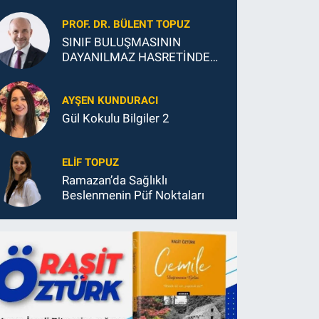
GELECEĞİ
PROF. DR. BÜLENT TOPUZ
SINIF BULUŞMASININ
DAYANILMAZ HASRETİNDEN
SONSUZ MUTLULUĞUNA
AYŞEN KUNDURACI
Gül Kokulu Bilgiler 2
ELIF TOPUZ
Ramazan’da Sağlıklı
Beslenmenin Püf Noktaları