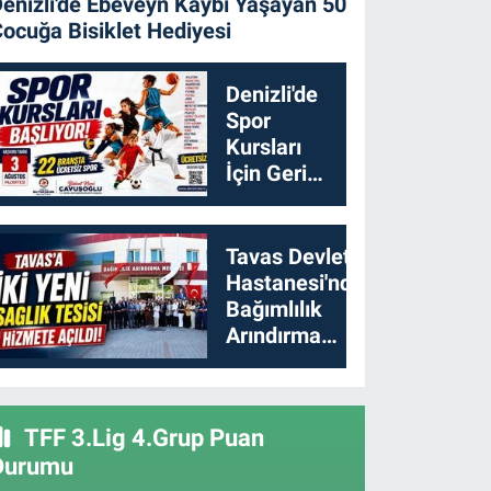
enizli'de Ebeveyn Kaybı Yaşayan 50
ocuğa Bisiklet Hediyesi
Denizli'de
Spor
Kursları
İçin Geri
Sayım
Başladı
Tavas Devlet
Hastanesi'nde
Bağımlılık
Arındırma
Merkezi
Açıldı
TFF 3.Lig 4.Grup Puan
Durumu