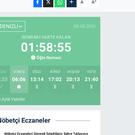
-
+
A
A
DENİZLİ
08.08.2026
SONRAKI VAKTE KALAN
01:58:53
Öğle Namazı
SAK
GÜNEŞ
ÖĞLE
İKINDI
AKŞAM
YATSI
:33
06:06
13:14
17:02
20:13
21:40
Aylık Vakitler
Nöbetçi Eczaneler