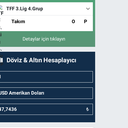
TFF 3.Lig 4.Grup
#
Takım
O
P
Detaylar için tıklayın
Döviz & Altın Hesaplayıcı
₺