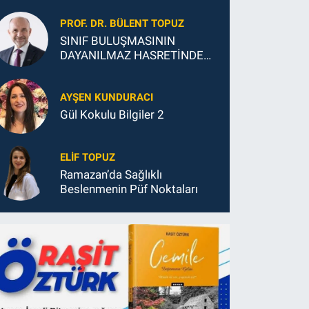
GELECEĞİ
PROF. DR. BÜLENT TOPUZ
SINIF BULUŞMASININ
DAYANILMAZ HASRETİNDEN
SONSUZ MUTLULUĞUNA
AYŞEN KUNDURACI
Gül Kokulu Bilgiler 2
ELIF TOPUZ
Ramazan’da Sağlıklı
Beslenmenin Püf Noktaları