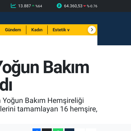
13.887
64.360,53
%
64
%
-0.76
Gündem
Kadın
Estetik ve Güzellik
 Yoğun Bakım
dı
en Yoğun Bakım Hemşireliği
lerini tamamlayan 16 hemşire,