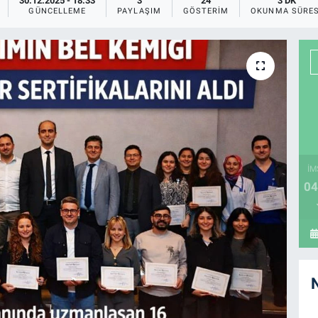
30.12.2025 - 18:33
3
24
3 DK
GÜNCELLEME
PAYLAŞIM
GÖSTERIM
OKUNMA SÜRES
İM
04