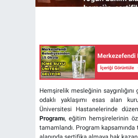
Merkezefendi B
İçeriği Görüntüle
Hemşirelik mesleğinin saygınlığını 
odaklı yaklaşımı esas alan ku
Üniversitesi Hastanelerinde düz
Programı
, eğitim hemşirelerinin öz
tamamlandı. Program kapsamında
alanında sertifika almaya hak kazan