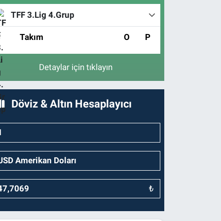
TFF 3.Lig 4.Grup
#
Takım
O
P
Detaylar için tıklayın
Döviz & Altın Hesaplayıcı
₺