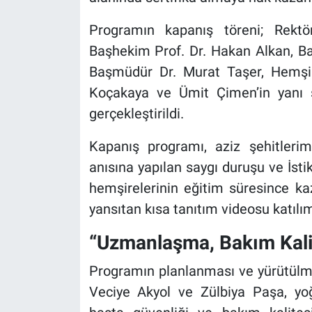
Programın kapanış töreni; Rektö
Başhekim Prof. Dr. Hakan Alkan, Ba
Başmüdür Dr. Murat Taşer, Hemşir
Koçakaya ve Ümit Çimen’in yanı sır
gerçekleştirildi.
Kapanış programı, aziz şehitler
anısına yapılan saygı duruşu ve İsti
hemşirelerinin eğitim süresince kaza
yansıtan kısa tanıtım videosu katılımc
“Uzmanlaşma, Bakım Kalit
Programın planlanması ve yürütülme
Veciye Akyol ve Zülbiya Paşa, y