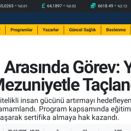
55,0265
64,1897
6618.49
%
0.01
%
0.02
%
2.12
r
Programlar
Yazarlar
Güncel Sağlık
Beslenme
 Arasında Görev:
Mezuniyetle Taçlan
telikli insan gücünü artırmayı hedefley
a tamamlandı. Program kapsamında eğitim
şarak sertifika almaya hak kazandı.