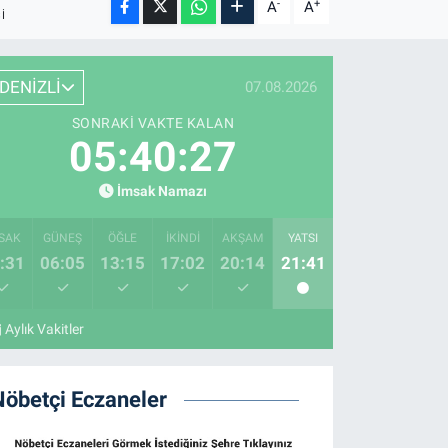
-
+
A
A
I
DENİZLİ
07.08.2026
SONRAKI VAKTE KALAN
05:40:25
İmsak Namazı
SAK
GÜNEŞ
ÖĞLE
İKINDI
AKŞAM
YATSI
:31
06:05
13:15
17:02
20:14
21:41
Aylık Vakitler
Nöbetçi Eczaneler