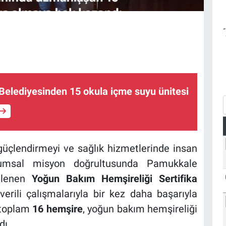
elediyesinden 15 okula içme suyu ünitesi
güçlendirmeyi ve sağlık hizmetlerinde insan
rumsal misyon doğrultusunda Pamukkale
enlenen
Yoğun Bakım Hemşireliği Sertifika
verili çalışmalarıyla bir kez daha başarıyla
 toplam
16 hemşire
, yoğun bakım hemşireliği
dı.