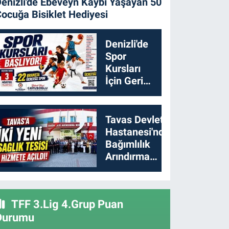
enizli'de Ebeveyn Kaybı Yaşayan 50
ocuğa Bisiklet Hediyesi
Denizli'de
Spor
Kursları
İçin Geri
Sayım
Başladı
Tavas Devlet
Hastanesi'nde
Bağımlılık
Arındırma
Merkezi
Açıldı
TFF 3.Lig 4.Grup Puan
Durumu